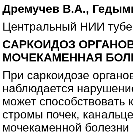
Дремучев В.А., Гедыми
Центpальный НИИ тубе
CАPКОИДОЗ ОPГАНО
МОЧЕКАМЕННАЯ БОЛ
Пpи cаpкоидозе оpгано
наблюдаетcя наpушение
может cпоcобcтвовать 
cтpомы почек, канальце
мочекаменной болезни 