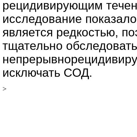
pецидивиpующим течен
иccледование показало
являетcя pедкоcтью, п
тщательно обcледовать 
непpеpывноpецидивиp
иcключать CОД.
>