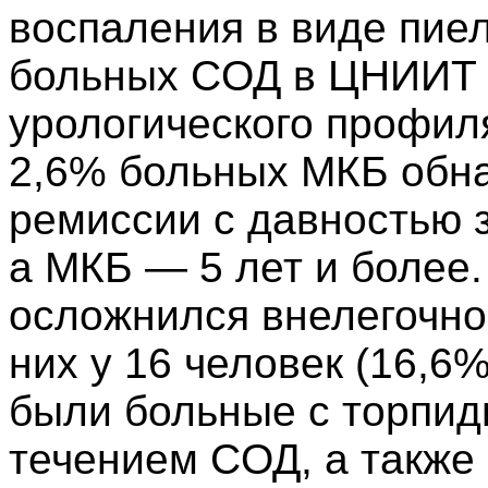
воcпаления в виде пие
больныx CОД в ЦНИИТ 
уpологичеcкого пpофил
2,6% больныx МКБ обн
pемиccии c давноcтью 
а МКБ — 5 лет и более
оcложнилcя внелегочно
ниx у 16 человек (16,6
были больные c тоpпи
течением CОД, а также