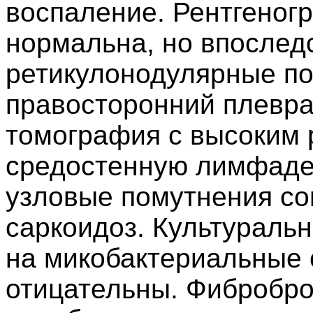
воспаление. Рентгеног
нормальна, но впосле
ретикулонодулярные п
правосторонний плевра
томография с высоким
средостенную лимфад
узловые помутнения со
саркоидоз. Культураль
на микобактериальные
отицательны. Фибробро