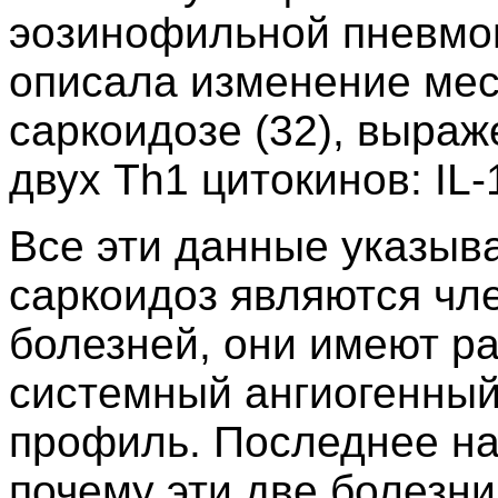
эозинофильной пневмо
описала изменение мес
саркоидозе (32), выра
двух Th1 цитокинов: IL-1
Все эти данные указыва
саркоидоз являются чл
болезней, они имеют р
системный ангиогенный
профиль. Последнее на
почему эти две болезн