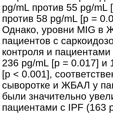
pg/mL против 55 pg/mL [
против 58 pg/mL [p = 0.
Однако, уровни MIG в 
пациентов с саркоидоз
контроля и пациентами 
236 pg/mL [p = 0.017] и
[p < 0.001], соответстве
сыворотке и ЖБАЛ у па
были значительно увел
пациентами с IPF (163 