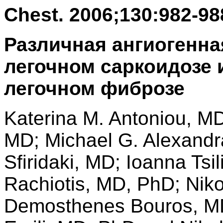
Chest. 2006;130:982-98
Различная ангиогенна
легочном саркоидозе 
легочном фиброзе
Katerina M. Antoniou, MD
MD; Michael G. Alexandr
Sfiridaki, MD; Ioanna Ts
Rachiotis, MD, PhD; Nik
Demosthenes Bouros, MD