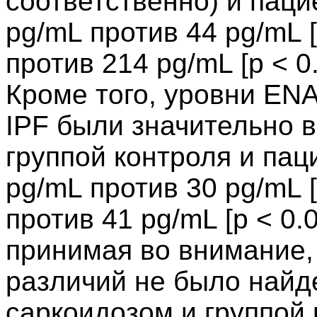
соответственно) и паци
pg/mL против 44 pg/mL [
против 214 pg/mL [p < 0
Кроме того, уровни EN
IPF были значительно 
группой контроля и пац
pg/mL против 30 pg/mL [
против 41 pg/mL [p < 0.
принимая во внимание,
различий не было найд
саркоидозом и группой 