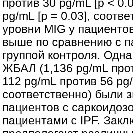
против 30 pg/mL [p < 0.
pg/mL [p = 0.03], соотв
уровни MIG у пациентов
выше по сравнению с п
группой контроля. Одна
ЖБАЛ (1,136 pg/mL проти
112 pg/mL против 56 pg/
соответственно) были 
пациентов с саркоидоз
пациентами с IPF. Зак