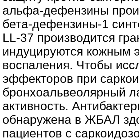
альфа-дефензины прои
бета-дефензины-1 синт
LL-37 производится гра
индуцируются кожным э
воспаления. Чтобы исс
эффекторов при саркои
бронхоальвеолярный л
активность. Антибакте
обнаружена в ЖБАЛ зд
пациентов с саркоидозо