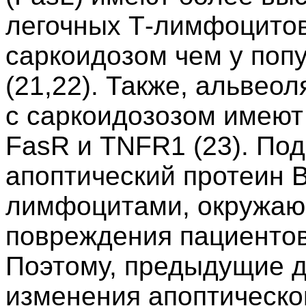
легочных Т-лимфоцитов
саркоидозом чем у поп
(21,22). Также, альвео
с саркоидозозом имеют
FasR и TNFR1 (23). Под
апоптический протеин B
лимфоцитами, окружаю
повреждения пациентов 
Поэтому, предыдущие д
изменения апоптическо