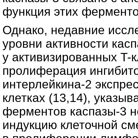
функция этих ферменто
Однако, недавние иссл
уровни активности касп
у активизированных T-кл
пролиферация ингибито
интерлейкина-2 экспрес
клетках (13,14), указыв
ферментов каспазы-3 н
индукцию клеточной сме