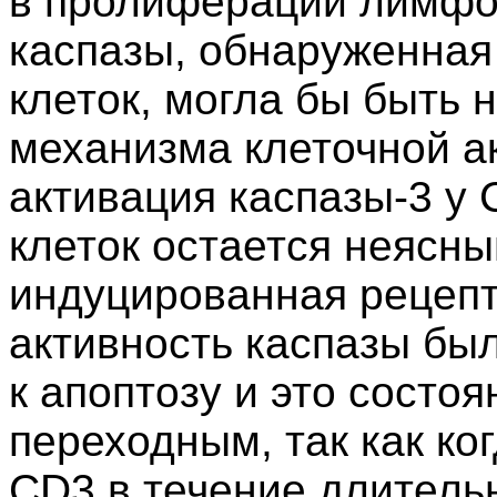
в пролиферации лимфоц
каспазы, обнаруженная
клеток, могла бы быть
механизма клеточной а
активация каспазы-3 у
клеток остается неясны
индуцированная рецепт
активность каспазы бы
к апоптозу и это состо
переходным, так как ко
CD3 в течение длительн