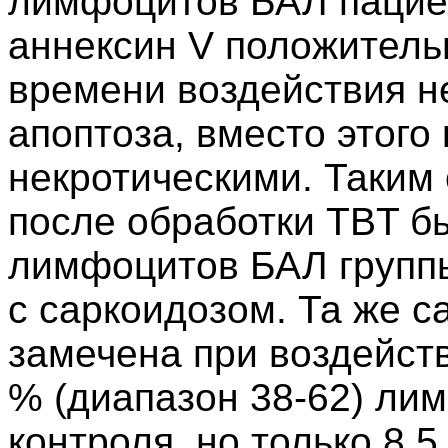
лимфоцитов БАЛ пациен
аннексин V положительн
времени воздействия н
апоптоза, вместо этого 
некротическими. Таким
после обработки TBT б
лимфоцитов БАЛ группы
с саркоидозом. Та же 
замечена при воздейств
% (диапазон 38-62) л
контроля, но только 8.5