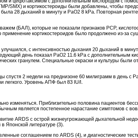
ом и цефотаксимом с дополнительным кислородом с помощь
(TMP/SMX) и кортикостероиды были добавлены, чтобы пре
я была 28 дыханий в минуту и PaO2 8 kPa. Повторная рен
жем (БАЛ), которые не показали признаков PCP, кислотост
 применение кортикостероидов было продолжено из-за сущ
о улучшился, с интенсивностью дыхания 20 дыханий в мину
ледующий день показал PaO2 11.6 kPa с дополнительным кис
ических гранулем. Специальные окраски и культуры были о
 спустя 2 недели на преднизоне 60 милиграмм в день с Pa
легкого. Уровень АПФ был 83 IU/l.
ельно изменяться. Приблизительно половина пациентов бе
бычным является постепенное нарастание симптомов с вовл
азвитие ARDS с острой жизнеугрожающей дыхательной недо
 в Японской литературе (3).
вленные соглашением по ARDS (4), и диагностические тест