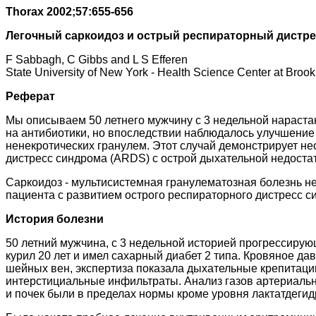
Thorax 2002;57:655-656
Легочный саркоидоз и острый респираторный дистре
F Sabbagh, C Gibbs and L S Efferen
State University of New York - Health Science Center at Broo
Реферат
Мы описываем 50 летнего мужчину с 3 недельной нараст
на антибиотики, но впоследствии наблюдалось улучшение
ненекротических гранулем. Этот случай демонстрирует н
дистресс синдрома (ARDS) с острой дыхательной недоста
Саркоидоз - мультисистемная гранулематозная болезнь н
пациента с развитием острого респираторного дистресс с
История болезни
50 летний мужчина, с 3 недельной историей прогрессирую
курил 20 лет и имел сахарный диабет 2 типа. Кровяное да
шейных вен, экспертиза показала дыхательные крепитаци
интерстициальные инфильтраты. Анализ газов артериально
и почек были в пределах нормы кроме уровня лактатдегид