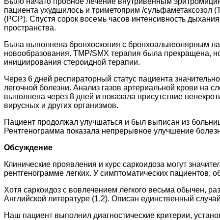
Было начато пробное лечение внутривенным эритромицин
пациента ухудшилось и триметоприм /сульфаметаксозол 
(PCP). Спустя сорок восемь часов интенсивность дыхани
пространства.
Была выполнена бронхоскопия с бронхоальвеолярным лава
новообразования. TMP/SMX терапия была прекращена, но
инициирования стероидной терапии.
Через 6 дней респираторный статус пациента значительн
легочной болезни. Анализ газов артериальной крови на с
выполнена через 8 дней и показала присутствие ненекрот
вирусных и других организмов.
Пациент продолжал улучшаться и был выписан из больницы
Рентгенограмма показала непрерывное улучшение болезни 
Обсуждение
Клинические проявления и курс саркоидоза могут значит
рентгенограмме легких. У симптоматических пациентов, о
Хотя саркоидоз с вовлечением легкого весьма обычен, р
Английской литературе (1,2). Описан единственный случай
Наш пациент выполнил диагностические критерии, устано