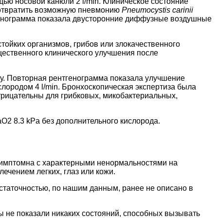
ю носовой канюли 2 l/min. Клиническое состояние
дотвратить возможную пневмонию
Pneumocystis carinii
тгенограмма показала двусторонние диффузные воздушные
ойких организмов, грибов или злокачественного
ественного клинического улучшения после
ту. Повторная рентгенограмма показала улучшение
лородом 4 l/min. Бронхоскопическая экспертиза была
трицательны для грибковых, микобактериальных,
O2 8.3 kPa без дополнительного кислорода.
ссимптомна с характерными ненормальностями на
ечением легких, глаз или кожи.
статочностью, по нашим данным, ранее не описано в
ы не показали никаких состояний, способных вызывать