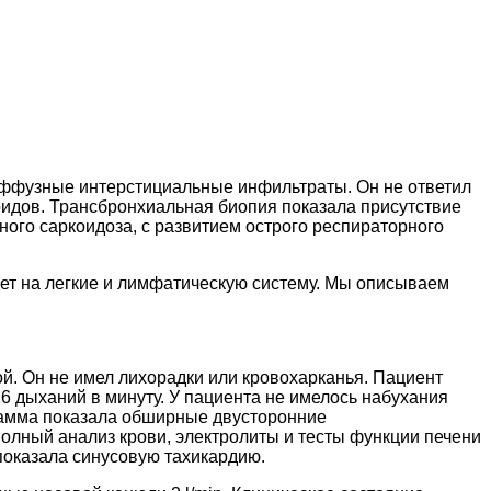
иффузные интерстициальные инфильтраты. Он не ответил
оидов. Трансбронхиальная биопия показала присутствие
ого саркоидоза, с развитием острого респираторного
ует на легкие и лимфатическую систему. Мы описываем
ой. Он не имел лихорадки или кровохарканья. Пациент
 16 дыханий в минуту. У пациента не имелось набухания
рамма показала обширные двусторонние
Полный анализ крови, электролиты и тесты функции печени
 показала синусовую тахикардию.