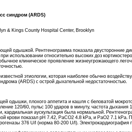
сс синдром (ARDS)
klyn & Kings County Hospital Center, Brooklyn
ающей одышкой. Рентгенограмма показала двусторонние д
 при использовании относительно высоких доз кортикостер
еобычное клиническое проявление жизнеугрожающего легочн
точностью.
еизвестной этиологии, которая наиболее обычно воздейств
индрома (ARDS) с острой дыхательной недостаточностью.
щей одышки, плохого аппетита и кашля с беловатой мокрот
вление 120/60, пульс 100 ударов в минуту, частота дыхания
и, кардиальная аускультация была нормальной. Рентгеног
й крови показал pH 7.42, PaCO2 4.8 kPa, и PaO2 7.1 kPa. 
рогеназы 376 U/l (норма 80-200 U/l). Электрокардиография