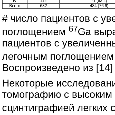
IV
112
71 (63.4)
Всего
632
484 (76.6)
# число пациентов с у
67
поглощением
Ga выра
пациентов с увеличен
легочным поглощение
Воспроизведено из [14]
Некоторые исследован
томографию с высоким 
сцинтиграфией легких 