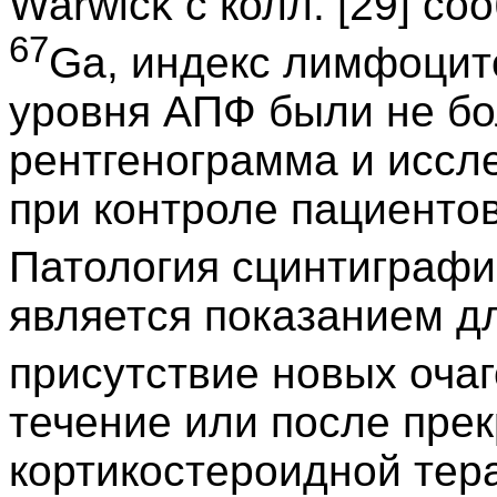
Warwick с колл. [29] с
67
Ga, индекс лимфоцит
уровня АПФ были не бо
рентгенограмма и иссл
при контроле пациентов
Патология сцинтиграф
является показанием дл
присутствие новых оча
течение или после пре
кортикостероидной тер