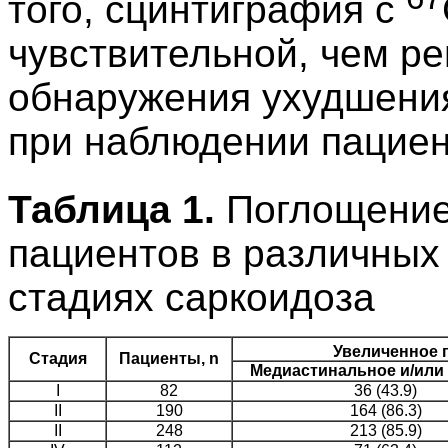
того, сцинтиграфия с
чувствительной, чем р
обнаружения ухудшения
при наблюдении пациен
Таблица 1.
Поглощени
пациентов в различных
стадиях саркоидоза
Увеличенное
Стадия
Пациенты, n
Медиастинальное и/или
I
82
36 (43.9)
II
190
164 (86.3)
II
248
213 (85.9)