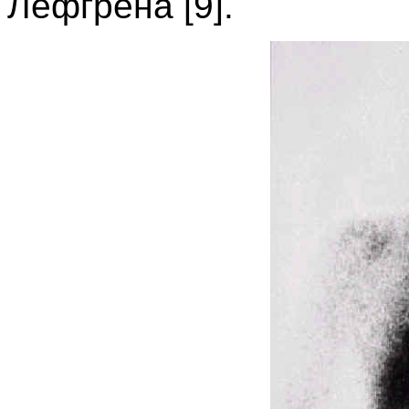
Лёфгрена [9].