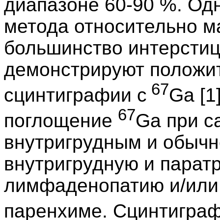
диапазоне 60-90 %. Одн
метода относительно м
большинство интерстиц
демонстрируют положит
67
сцинтиграфии с
Ga [1
67
поглощение
Ga при с
внутригрудным и обычн
внутригрудную и парат
лимфаденопатию и/или 
паренхиме. Сцинтиграф