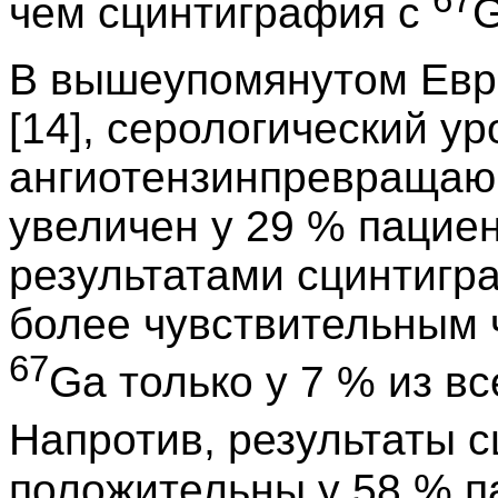
67
чем сцинтиграфия с
G
В вышеупомянутом Евр
[14], серологический у
ангиотензинпревращаю
увеличен у 29 % пацие
результатами сцинтигр
более чувствительным 
67
Ga только у 7 % из в
Напротив, результаты 
положительны у 58 % п