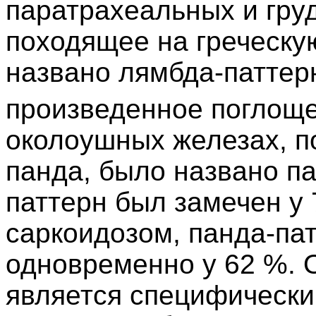
паратрахеальных и гру
походящее на греческу
названо лямбда-паттер
произведенное поглощ
околоушных железах, п
панда, было названо п
паттерн был замечен у 
саркоидозом, панда-пат
одновременно у 62 %. 
является специфическим