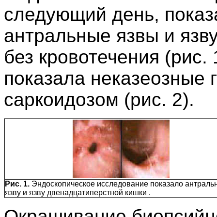
следующий день, пока
антральные язвы и язв
без кровотечения (рис.
показала неказеозные 
саркоидозом (рис. 2).
Рис. 1.
Эндоскопическое исследование показало антраль
язву и язву двенадцатиперстной кишки .
Окрашивание биопсийно