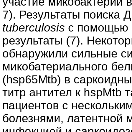
участие микобактерий в
7). Результаты поиска 
tuberculosi
s
с помощью 
результаты (7). Некото
обнаружили сильные с
микобатериального бел
(hsp65Mtb) в саркоидны
титр антител к hspMtb 
пациентов с нескольк
болезнями, латентной 
инфекцией и саркоидозо