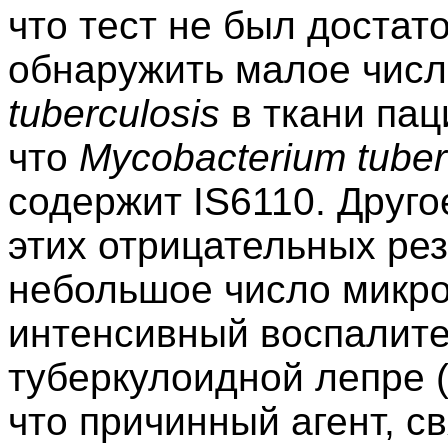
что тест не был достат
обнаружить малое чис
tuberculosi
s
в ткани пац
что
Mycobacterium tuber
содержит IS6110. Друг
этих отрицательных резу
небольшое число микр
интенсивный воспалите
туберкулоидной лепре (
что причинный агент, с