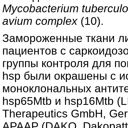
Mycobacterium tuberculo
avium complex
(10).
Замороженные ткани ли
пациентов с саркоидоз
группы контроля для п
hsp были окрашены с и
моноклональных антите
hsp65Mtb и hsp16Mtb (L
Therapeutics GmbH, Ger
APAAP (DAKO, Dakopatt