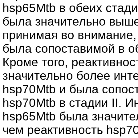
hsp65Mtb в обеих стад
была значительно выше в
принимая во внимание,
была сопоставимой в о
Кроме того, реактивнос
значительно более инт
hsp70Mtb и была сопос
hsp70Mtb в стадии II. И
hsp65Mtb была значите
чем реактивность hsp70