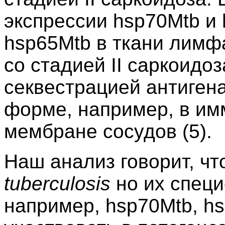
экспрессии hsp70Mtb и
hsp65Mtb в ткани лимф
со стадией II саркоидо
секвестрацией антиген
форме, например, в им
мембране сосудов (5).
Наш анализ говорит, ч
tuberculosi
s
но их специ
например, hsp70Mtb, hs