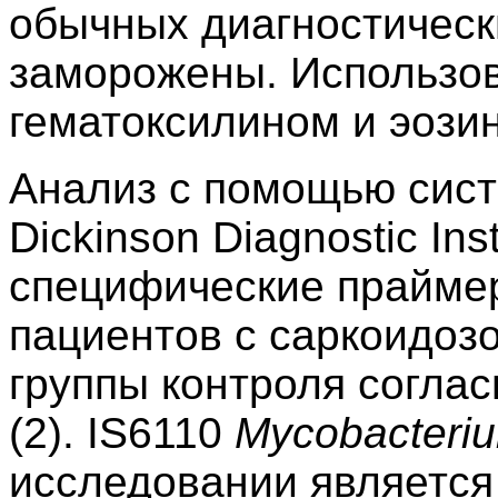
обычных диагностическ
заморожены. Использо
гематоксилином и эози
Анализ с помощью сист
Dickinson Diagnostic In
специфические праймер
пациентов с саркоидоз
группы контроля соглас
(2). IS6110
Mycobacteriu
исследовании являетс