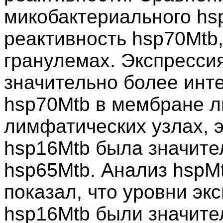
микобактериального hs
реактивность hsp70Mtb,
гранулемах. Экспресси
значительно более инт
hsp70Mtb в мембране 
лимфатических узлах, 
hsp16Mtb была значите
hsp65Mtb. Анализ hspMtb
показал, что уровни эк
hsp16Mtb были значите