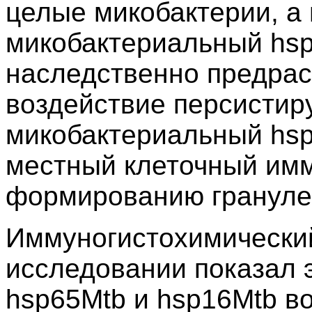
целые микобактерии, а 
микобактериальный hsp (
наследственно предра
воздействие персистир
микобактериальный hsp
местный клеточный имму
формированию гранулем
Иммуногистохимически
исследовании показал 
hsp65Mtb и hsp16Mtb во