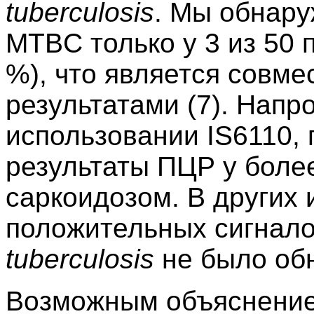
tuberculosi
s
. Мы обнару
MTBC только у 3 из 50 
%), что является совм
результатами (7). Напр
использовании IS6110,
результаты ПЦР у боле
саркоидозом. В других и
положительных сигнал
tuberculosi
s
не было об
Возможным объяснением