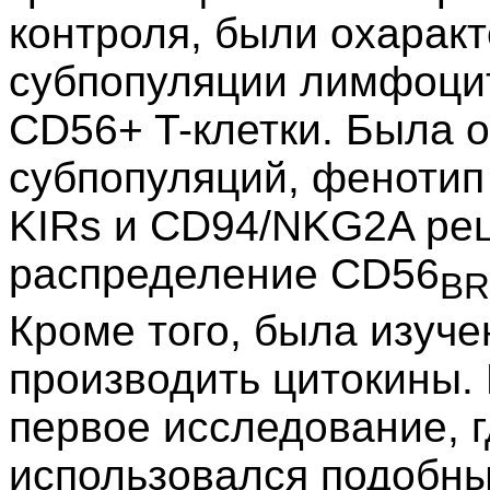
контроля, были охарак
субпопуляции лимфоцит
CD56+ T-клетки. Была о
субпопуляций, фенотип
KIRs и CD94/NKG2A рец
распределение CD56
BR
Кроме того, была изуче
производить цитокины.
первое исследование, г
использовался подобн