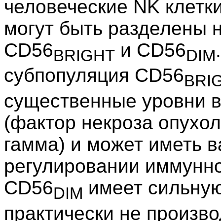
человеческие NK клетк
могут быть разделены н
CD56
и CD56
BRIGHT
DIM
субпопуляция CD56
BRI
существенные уровни 
(фактор некроза опухо
гамма) и может иметь 
регулировании иммунно
CD56
имеет сильную
DIM
практически не производ