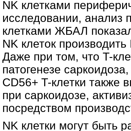
NK клетками периферич
исследовании, анализ 
клетками ЖБАЛ показал
NK клеток производить
Даже при том, что T-кл
патогенезе саркоидоза,
CD56+ T-клетки также в
при саркоидозе, актив
посредством производс
NK клетки могут быть р