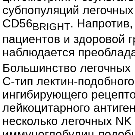
субпопуляций легочных
CD56
. Напротив
BRIGHT
пациентов и здоровой 
наблюдается преоблад
Большинство легочных 
C-тип лектин-подобног
ингибирующего рецепто
лейкоцитарного антиге
несколько легочных NK
иммуноглобулин-подоб