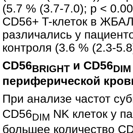
(5.7 % (3.7-7.0); p < 0.0
CD56+ T-клеток в ЖБАЛ
различались у пациентов
контроля (3.6 % (2.3-5.8
CD56
и CD56
BRIGHT
DIM
периферической кров
При анализе частот су
CD56
NK клеток у па
DIM
большее количество C