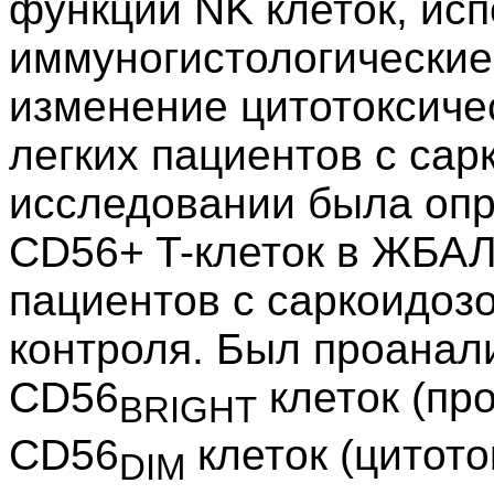
функции NK клеток, ис
иммуногистологические
изменение цитотоксичес
легких пациентов с сар
исследовании была опр
CD56+ T-клеток в ЖБАЛ
пациентов с саркоидоз
контроля. Был проанал
CD56
клеток (пр
BRIGHT
CD56
клеток (цитото
DIM