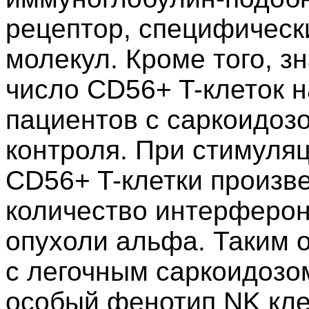
рецептор, специфически
молекул. Кроме того, з
число CD56+ T-клеток 
пациентов с саркоидоз
контроля. При стимуляци
CD56+ T-клетки произв
количество интерферон
опухоли альфа. Таким о
с легочным саркоидозо
особый фенотип NK кле