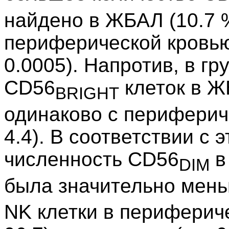
найдено в ЖБАЛ (10.7 %
периферической кровью (
0.0005). Напротив, в гр
CD56
клеток в ЖБ
BRIGHT
одинаково с перифериче
4.4). В соответствии с 
численность CD56
в
DIM
была значительно мен
NK клетки в перифериче