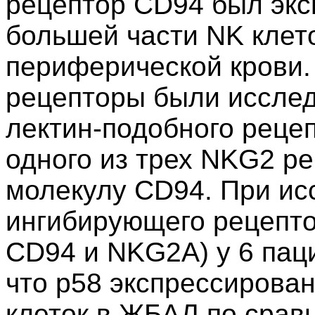
рецептор CD94 был экс
большей части NK клет
периферической крови. 
рецепторы были исслед
лектин-подобного рецеп
одного из трех NKG2 р
молекулу CD94. При ис
ингибирующего рецептор
CD94 и NKG2A) у 6 пац
что p58 экспрессирова
клеток в ЖБАЛ по срав