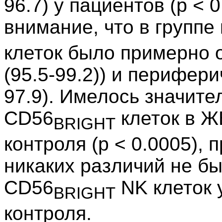
96.7) у пациентов (p < 
внимание, что в группе
клеток было примерно 
(95.5-99.2)) и перифери
97.9). Имелось значит
CD56
клеток в Ж
BRIGHT
контроля (p < 0.0005),
никаких различий не б
CD56
NK клеток у
BRIGHT
контроля.