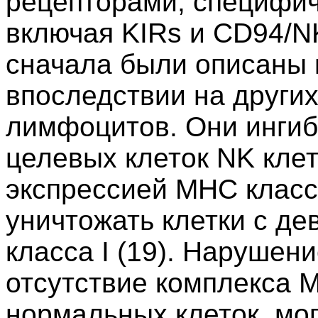
рецепторами, специфич
включая KIRs и CD94/N
сначала были описаны 
впоследствии на других
лимфоцитов. Они ингиб
целевых клеток NK кле
экспрессией MHC класс
уничтожать клетки с д
класса I (19). Нарушен
отсутствие комплекса M
нормальных клеток, мо