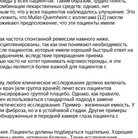
иды у всех пациентов. Таким образом, трудно понять,
омбинации лекарственных средств; однако, нет
ным то, что у всех пациентов наблюдалось улучшение. Это
ложить, что Muller-Quernheim с коллегами [12] смогли
рживают предположение, что эти пациенты имели
ак частота спонтанной ремиссии намного ниже,
исциплинированы, так как они понимают необходимость
исле пациентов, которые имели хороший быстрый ответ на
ухудшением, вследствие прекращения приема
ю часто не хотят принимать кортикостероиды, и эти
роиды является более важной для пациентов с
тому, любое клиническое исследование должно включать
 врач (или группа врачей) лечит всех пациентов
нсирорвано группой плацебо. Однако, как правило,
ен использоваться стандартный подход к замене
евтического исследования. Пример - жизненная емкость. У
и фиброза, но и в устойчивой стадии. Другие примеры
обнаруженные в передней камере глаза пациента с
вания. Пациенты должны подбираться тщательно. Хорошие
жны иметь активную болезнь. Такие исследования,