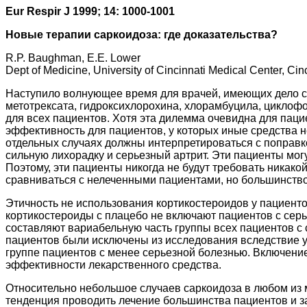
Eur Respir J 1999; 14: 1000-1001
Новые терапии саркоидоза: где доказательства?
R.P. Baughman, E.E. Lower
Dept of Medicine, University of Cincinnati Medical Center, Ci
Наступило волнующее время для врачей, имеющих дело с с
метотрексата, гидроксихлорохина, хлорамбуцила, циклофо
для всех пациентов. Хотя эта дилемма очевидна для паци
эффективность для пациентов, у которых иные средства 
отдельных случаях должны интерпретироваться с поправко
сильную лихорадку и серьезный артрит. Эти пациенты мог
Поэтому, эти пациенты никогда не будут требовать никак
сравниваться с нелеченными пациентами, но большинство
Этичность не использования кортикостероидов у пациент
кортикостероиды с плацебо не включают пациентов с серье
составляют вариабельную часть группы всех пациентов с 
пациентов были исключены из исследования вследствие ух
группе пациентов с менее серьезной болезнью. Включение
эффективности лекарственного средства.
Относительно небольшое случаев саркоидоза в любом из 
тенденция проводить лечение большинства пациентов и з