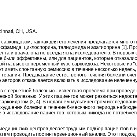
ncinnati, OH, USA.
аркоидозом, так как для его лечения предлагается много п
сфамида, циклоспорина, талидомида и азатиоприна [1]. Про
ента и врача, она не всегда ясна исследователю. В первых
не были эффективны, или для пациентов, которые отказали
й на высоко переменный курс саркоидоза. Некоторые из ''
ут иметь спонтанную ремиссию в течение несколько недель,
ой терапии. Предсказание естественого течения болезни оч
 авторов отказывается включать в исследование нелеченну
ов с серьезной болезнью - известная проблема при провед
зной болезнью. У этих пациентов может развиться недостат
саркоидозом [3, 4]. В недавнем мультицентром исследовани
удшения болезни в течение 6-месячного периода наблюдени
 в исследование пациентов, которым никогда не потребует
медицинских центров делает трудным подбор пациентов в 
атем проводить постинтервенционный анализ. Этот подход