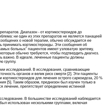
репаратов. Диапазон - от кортикостероидов до
блема: ни один из этих препаратов не является панацеей
 сообщених о новой терапии, обычно обсуждается ее
сь принимать кортикостероиды. Эти сообщения об
самых больных'' пациентов имеют узловатую эритему,
 которые обычно требуются, чтобы подтвердить диагноз.
ень важно. В идеале, леченные пациенты должны
ю группу.
ении исследований. В исследования, сравнивающие
очность органов и велик риск смерти [2]. Эти пациенты
и кортикостероидов для лечения острого саркоидоза, 20 %
я [5]. Таким образом, преднизон был изучен только в
ся лечение, препятствует определению истинной
исследование. В большинстве исследований наблюдается
 был использован несколькими группами, включая