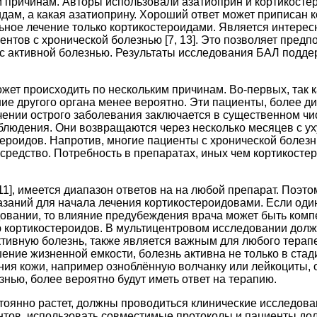
 причинам. Авторы использовали азатиоприн и кортикостеро
дам, а какая азатиоприну. Хороший ответ может приписан к
льное лечение только кортикостероидами. Является интерес
ентов с хронической болезнью [7, 13]. Это позволяет предпо
с активной болезнью. Результаты исследования БАЛ подде
жет происходить по нескольким причинам. Во-первых, так к
ие другого органа менее вероятно. Эти пациенты, более д
учении острого заболевания заключается в существенном ч
аблюдения. Они возвращаются через несколько месяцев с 
ероидов. Напротив, многие пациенты с хронической болезнь
средство. Потребность в препаратах, иных чем кортикосте
 [11], имеется диапазон ответов на на любой препарат. Поэ
азаний для начала лечения кортикостероидовами. Если один
вании, то влияние предубеждения врача может быть компе
 кортикостероидов. В мультицентровом исследовании долж
ктивную болезнь, также является важным для любого терап
ие жизненной емкости, болезнь активна не только в стади
ния кожи, например озноблённую волчанку или лейкоциты, 
нью, более вероятно будут иметь ответ на терапию.
стоянно растет, должны проводиться клинические исследо
тов, использовать совместимые протоколы и пациенты дол