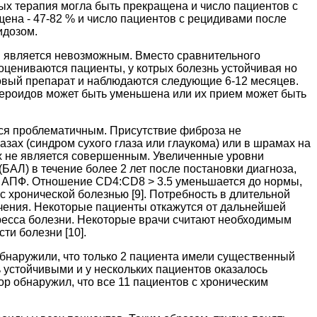
торых терапия могла быть прекращена и число пациентов с
щена - 47-82 % и число пациентов с рецидивами после
идозом.
я является невозможным. Вместо сравнительного
 оцениваются пациенты, у котрых болезнь устойчивая но
новый препарат и наблюдаются следующие 6-12 месяцев.
тероидов может быть уменьшена или их прием может быть
тся проблематичным. Присутствие фиброза не
азах (синдром сухого глаза или глаукома) или в шрамах на
их не является совершенным. Увеличенные уровни
Л) в течение более 2 лет после постановки диагноза,
 АПФ. Отношение CD4:CD8 > 3.5 уменьшается до нормы,
с хронической болезнью [9]. Потребность в длительной
ичения. Некоторые пациенты откажутся от дальнейшей
гресса болезни. Некоторые врачи считают необходимым
ти болезни [10].
обнаружили, что только 2 пациента имели существенный
ь устойчивыми и у нескольких пациентов оказалось
р обнаружил, что все 11 пациентов с хроническим