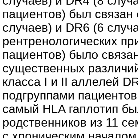
случаев) и DR4 (8 случ
пациентов) был связан с
случаев) и DR6 (6 случ
рентренологических при
пациентов) было связан
существенных различи
класса I и II аллелей 
подгруппами пациентов
самый HLA гаплотип бы
родственников из 11 се
с хроническим началом