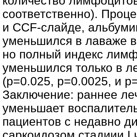
количество лимфоцитов 
соответственно). Проц
и CCF-слайде, альбуми
уменьшился в лаваже в
но полный индекс лим
уменьшился только в л
(p=0.025, p=0.0025, и p
Заключение: раннее ле
уменьшает воспалител
пациентов с недавно д
саркоидозом стадиии I и 