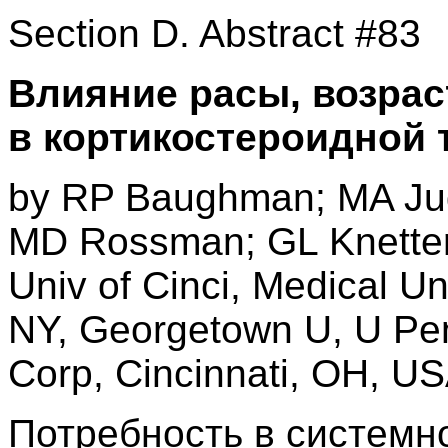
Section D. Abstract #83
Влияние расы, возрас
в кортикостероидной 
by RP Baughman; MA Juds
MD Rossman; GL Knette
Univ of Cinci, Medical Un
NY, Georgetown U, U Penn
Corp, Cincinnati, OH, U
Потребность в системн