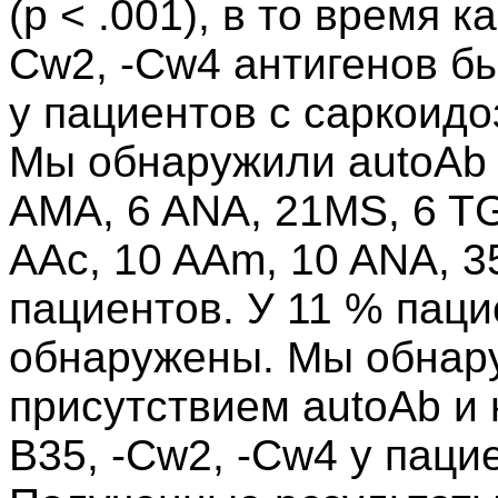
(p < .001), в то время к
Cw2, -Cw4 антигенов бы
у пациентов с саркоидо
Мы обнаружили autoAb (
AMA, 6 ANA, 21MS, 6 TG
AAc, 10 AAm, 10 ANA, 3
пациентов. У 11 % паци
обнаружены. Мы обнар
присутствием autoAb и 
B35, -Cw2, -Cw4 у паци