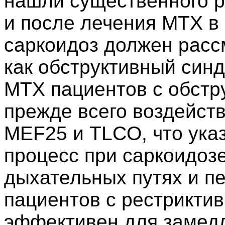
нашли существенного р
и после лечения MTX в 
саркоидоз должен расс
как обструктивный син
MTX пациентов с обст
прежде всего воздейст
MEF25 и TLCO, что указ
процесс при саркоидозе
дыхательных путях и п
пациентов с рестрикти
эффективен для замед