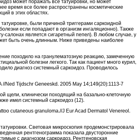
идоз может поражать все татуировки, но может
днее время все более распространены косметические
ций в этих областях.
в татуировке, были причиной триггерами саркоидной
 болезни если попадают в организм ингаляционно). Также
у-салонах является сигаретный пепел). В любом случае, у
может быть очень длинным. Ниже приведены наиболее
дение походило на гранулематозную реакцию, замеченную
циальной болезни легкого. Так как пациент много курил,
рдило диагноз системный саркоидоз. Проводилось
 A //Ned Tijdschr Geneeskd. 2005 May 14;149(20):1113-7
ной щели, клинически походящий на базально-клеточную
кже имел системный саркоидоз (12).
attoo cutaneous granuloma.//J Eur Acad Dermatol Venereol.
 татуировки. Световая микроскопия продемонстрировала
оведенная рентгенограмма показала двусторонние
стимые с диагнозом саркоидоз. Рентгеновская