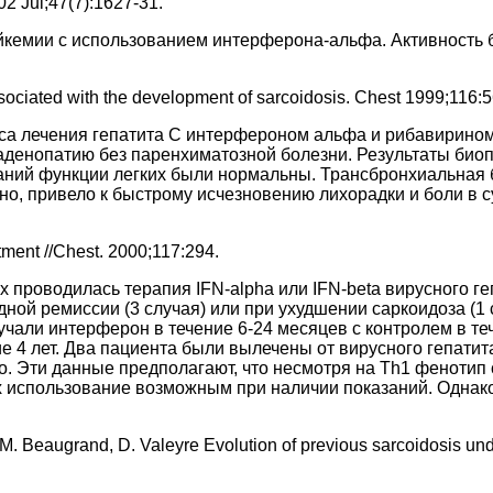
002 Jul;47(7):1627-31.
ейкемии с использованием интерферона-альфа. Активность
associated with the development of sarcoidosis. Chest 1999;116:
са лечения гепатита C интерфероном альфа и рибавирином
денопатию без паренхиматозной болезни. Результаты биоп
аний функции легких были нормальны. Трансбронхиальная 
о, привело к быстрому исчезновению лихорадки и боли в с
tment //Chest. 2000;117:294.
проводилась терапия IFN-alpha или IFN-beta вирусного гепа
ой ремиссии (3 случая) или при ухудшении саркоидоза (1 с
али интерферон в течение 6-24 месяцев с контролем в теч
е 4 лет. Два пациента были вылечены от вирусного гепатит
о. Эти данные предполагают, что несмотря на Th1 фенотип
 их использование возможным при наличии показаний. Одна
, M. Beaugrand, D. Valeyre Evolution of previous sarcoidosis und