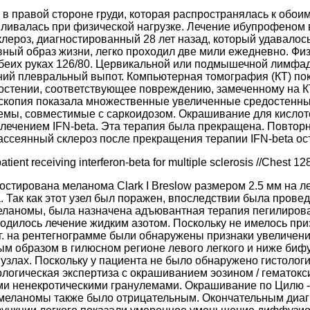
 в правой стороне груди, которая распространялась к обои
иливалась при физической нагрузке. Лечение ибупрофеном в
клероз, диагностированный 28 лет назад, который удавало
вный образ жизни, легко проходил две мили ежедневно. Физ
обеих руках 126/80. Цервикальной или подмышечной лимфа
ий плевральный выпот. Компьютерная томография (КТ) пок
стении, соответствующее повреждению, замеченному на КТ
оскопия показала множественные увеличенные средостенн
лемы, совместимые с саркоидозом. Окрашивание для кисло
 лечением IFN-beta. Эта терапия была прекращена. Повтор
ссеянный склероз после прекращения терапии IFN-beta ост
patient receiving interferon-beta for multiple sclerosis //Chest 1
ностирована меланома Clark I Breslow размером 2.5 мм на 
Так как этот узел был поражен, впоследствии была проведе
еланомы, была назначена адъювантная терапия пегилирова
дилось лечение жидким азотом. Поскольку не имелось при
. на рентегнограмме были обнаружены признаки увеличени
 образом в гилюсном регионе левого легкого и ниже бифу
узлах. Поскольку у пациента не было обнаружено гистолог
ологическая экспертиза с окрашиванием эозином / гематокс
 ненекротическими гранулемами. Окрашивание по Цилю - 
меланомы также было отрицательным. Окончательным диаг