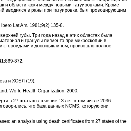
ак и области кожи между новыми татуировками. Кроме
рый вводился в раны при татуировке, был провоцирующим
 Ibero Lat Am. 1981;9(2):135-8.
ерхней губы. Три года назад в этих областях была
материал и гранулы пигмента при микроскопии в
и стероидами и доксициклином, произошло полное
41:869-872.
еза и ХОБЛ (19).
and: World Health Organization, 2000.
и в 27 штатах в течение 13 лет, в том числе 2036
оговорились, что база данных NOMS, которую они
s: an analysis using death certificates from 27 states of the