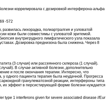
 болезни коррелировала с дозировкой интерферона-альфа
569 -572
, развилась лихорадка, полиартралгия и узловатой
сии кожи были совместимы с узловатой эритемой.
биопсия внутригрудного лимфатического узла показала
уставах. Дозировка преднизона была снижена. Через 8
тита (3 случая) или рассеянного склероза (1 случай).
лучай). В случае активной болезни, дополнительно
ение и после окончания терапии. Интересно, что
а, у одного пациента терапия была неудачной. Прогресса
 саркоидной гранулематозной реакции, интерфероны типа
ко, их эффект в персистирующей форме болезни нуждается
er type 1 interferons given for severe associated disease //Eur