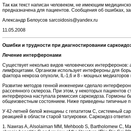
Так как текст написан человеком, не имеющим медицинск
предназначена для пациентов. Сообщения об ошибках, за
Александр Белоусов sarcoidosis@yandex.ru
11.05.2008
Ошибки и трудности при диагностировании саркоидо
Лечение интерферонами
Существует неколько видов человеческих интерферонов: 
лимфоцитами. Организм использует интефероны для борь
фактора некроза опухоли, IL-1,6 и 8 - мощных медиаторо
Развитие методов генной инженерии сделало интерфероны
рассеянного склероза. При этом, у некоторых пациентов с
интерферона наступала ремиссия саркоидоза. Гормоны б
общеизвестным состоянием. Ниже приведены типичные п
У 42-летней белой женщины с гепатитом C, системный са
реакцией в области старой татуировки. Саркоидоз ответил 
1. Nawras A, Alsolaiman MM, Mehboob S, Bartholomew C, Maliak