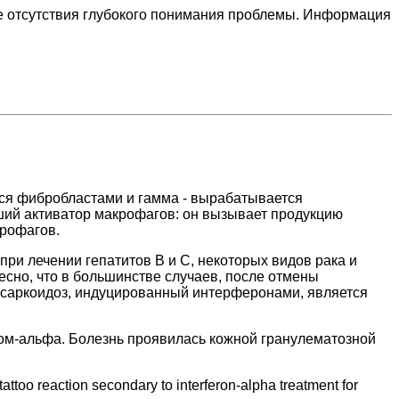
ие отсутствия глубокого понимания проблемы. Информация
тся фибробластами и гамма - вырабатывается
ий активатор макрофагов: он вызывает продукцию
крофагов.
ри лечении гепатитов В и С, некоторых видов рака и
есно, что в большинстве случаев, после отмены
 саркоидоз, индуцированный интерферонами, является
ном-альфа. Болезнь проявилась кожной гранулематозной
too reaction secondary to interferon-alpha treatment for