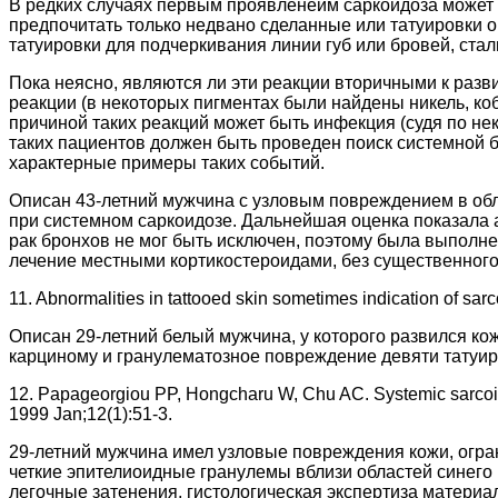
В редких случаях первым проявленеим саркоидоза может б
предпочитать только недвано сделанные или татуировки о
татуировки для подчеркивания линии губ или бровей, стал
Пока неясно, являются ли эти реакции вторичными к разв
реакции (в некоторых пигментах были найдены никель, ко
причиной таких реакций может быть инфекция (судя по не
таких пациентов должен быть проведен поиск системной 
характерные примеры таких событий.
Описан 43-летний мужчина с узловым повреждением в обл
при системном саркоидозе. Дальнейшая оценка показала 
рак бронхов не мог быть исключен, поэтому была выполн
лечение местными кортикостероидами, без существенного 
11. Abnormalities in tattooed skin sometimes indication of 
Описан 29-летний белый мужчина, у которого развился ко
карциному и гранулематозное повреждение девяти татуир
12. Papageorgiou PP, Hongcharu W, Chu AC. Systemic sarcoido
1999 Jan;12(1):51-3.
29-летний мужчина имел узловые повреждения кожи, огра
четкие эпителиоидные гранулемы вблизи областей синего
легочные затенения, гистологическая экспертиза матери