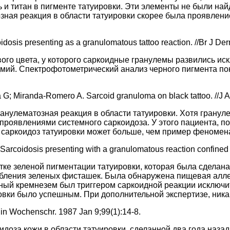
 и титан в пигменте татуировки. Эти элементы не были на
озная реакция в области татуировки скорее была проявлен
dosis presenting as a granulomatous tattoo reaction. //Br J De
ого цвета, у которого саркоидные гранулемы развились ис
дмий. Спектрофотометрический анализ черного пигмента пок
a G; Miranda-Romero A. Sarcoid granuloma on black tattoo. //J
ранулематозная реакция в области татуировки. Хотя грану
ь проявлениями системного саркоидоза. У этого пациента,
о саркоидоз татуировки может больше, чем пример феномена
arcoidosis presenting with a granulomatous reaction confined t
ке зеленой пигментации татуировки, которая была сделана 
бления зеленых фисташек. Была обнаружена пищевая аллер
дный кремнезем был триггером саркоидной реакции исключи
овки было успешным. При дополнительной экспертизе, ника
lin Wochenschr. 1987 Jan 9;99(1):14-8.
оза кожи в области татуировки, сделанной два года назад 