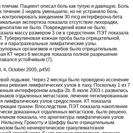
м плечам. Пациент описал боль как тупую и давящую. Боль
 течение 2 недель уменьшило, но не устранило боль.
сь контролировать введением 30 mcg интерферона-бета
икальная экспертиза показала отсутствие лихорадки,
денопатии не было. Повреждений кожи не было.
азала массу размером 3 см в средостении. ПЭТ показала
. Туберкулиновая кожная проба была отрицательной,
ые и паратрахеальные лимфатические узлы.
тоупорных организмов и грибов было отрицательным.
ная КТ через 6 месяцев показала полное разрешение
авался устойчивым (7).
28, 4, October 2005, p450
левой лодыжке. Через 2 месяца было проведено иссечение
на ревизия лимфатических узлов в паху. Поскольку 1 из 7
нным интерфероном альфа-2b. В июле 2003 г. развились
знаков отдаленных метастазов, лечение пегилированным
я лимфатических узлов средостения. КТ показала
ркации трахеи. Впоследствии, ПЭТ показала накопление
ически доказанных отдаленных метастазов, было решено,
илином показала, что архитектура лимфатических узлов
Нильсену, Грокотту и Шиффу было отрицательным.
нозом было ненекротическое гранулематозное