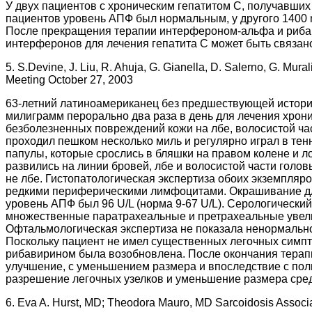
У двух пациентов с хроническим гепатитом C, получавши
пациентов уровень АПФ был нормальным, у другого 1400 
После прекращения терапии интерфероном-альфа и рибав
интерферонов для лечения гепатита C может быть связано
5. S.Devine, J. Liu, R. Ahuja, G. Gianella, D. Salerno, G. Mur
Meeting October 27, 2003
63-летний латиноамериканец без предшествующей истории
милиграмм перорально два раза в день для лечения хрони
безболезненных повреждений кожи на лбе, волосистой час
проходил пешком несколько миль и регулярно играл в те
папулы, которые срослись в бляшки на правом колене и л
развились на линии бровей, лбе и волосистой части гол
не лбе. Гистопатологическая экспертиза обоих экземпляр
редкими периферическими лимфоцитами. Окрашивание для
уровень АПФ был 96 U/L (норма 9-67 U/L). Серологически
множественные паратрахеальные и претрахеальные увели
Офтальмологическая экспертиза не показала ненормальнос
Поскольку пациент не имел существенных легочных симпт
рибавирином была возобновлена. После окончания терап
улучшение, с уменьшением размера и впоследствие с пол
разрешение легочных узелков и уменьшение размера сред
6. Eva A. Hurst, MD; Theodora Mauro, MD Sarcoidosis Associat