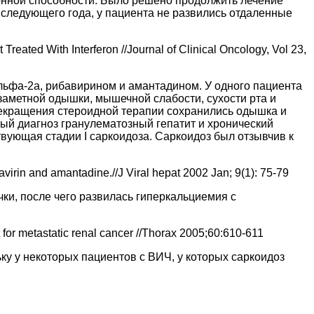
онной способности. Было решено продолжить лечение
следующего года, у пациента не развились отдаленные
reated With Interferon //Journal of Clinical Oncology, Vol 23,
льфа-2а, рибавирином и амантадином. У одного пациента
заметной одышки, мышечной слабости, сухости рта и
прекращения стероидной терапии сохранились одышка и
ый диагноз гранулематозный гепатит и хронический
вующая стадии I саркоидоза. Саркоидоз был отзывчив к
bavirin and amantadine.//J Viral hepat 2002 Jan; 9(1): 75-79
чки, после чего развилась гиперкальциемия с
nt for metastatic renal cancer //Thorax 2005;60:610-611
ьку у некоторых пациентов с ВИЧ, у которых саркоидоз