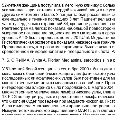
52-летняя женщина поступила в легочную клинику с болью
усиливалась при глотании твердой и жидкой пищи и не ус
Других симптомов не было. У пациента был рассеянный с
еженедельно в течение последних 3 лет. Пациент вел акти
частоту сердечных сокращений 84, кровяное давление в 
Рентгенограмма легких показала небольшой правосторонн
умеренное поглощение радиоактивного материала в средо
уровень АПФ был в пределах нормы 20 IU/ml. Медиастин
Гистологическая экспертиза показала неказеозные грану
Предполагалось, что развитие саркоидоза было связано с
средостенной лимфаденопатии и плеврального выпота. Ра
7. S. O’Reilly A. White A. Florian Mediastinal sarcoidosis in a 
У 51-летней белой женщины в сентябре 2000 г. была диаг
меланомы с биопсией близлежащего лимфатического узла. 
исследованых лимфатических узлов был позитивен для м
множественные метастазы меланомы на левой ноге. Прово
интерфероном альфа-2b было продолжено. В марте 2004 г
множественные увеличенные лимфатические узлы, главным
18-FDG во внутригрудных и средостенных лимфатических 
что биопсия будет проведена при медиастиноскопии. Гист
была изменена многочисленными правильно построенными
Иммуногистохимическое окрашивание MART1 для клеток 