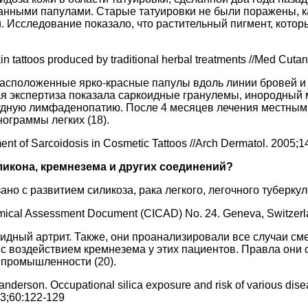
нными папулами. Старые татуировки не были поражены, к
. Исследование показало, что растительный пигмент, кото
n tattoos produced by traditional herbal treatments //Med Cutan
асположенные ярко-красные папулы вдоль линии бровей и в
ая экспертиза показала саркоидные гранулемы, инородный 
рудную лимфаденопатию. После 4 месяцев лечения местным
ограммы легких (18).
ent of Sarcoidosis in Cosmetic Tattoos //Arch Dermatol. 2005;1
ликона, кремнезема и других соединений?
но с развитием силикоза, рака легкого, легочного туберкул
Chemical Assessment Document (CICAD) No. 24. Geneva, Switzerl
дный артрит. Также, они проанализировали все случаи смерт
 с воздействием кремнезема у этих пациентов. Правла они 
 промышленности (20).
derson. Occupational silica exposure and risk of various disease
03;60:122-129