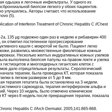
ая одышка и легочные инфильтраты. У одного из
сбронхиальной биопсии легкого у обоих пациентов.
о улучшились. Авторы считают, что использование
ovo (5).
ication of Interferon Treatment of Chronic Hepatitis C //Chest
a, 135 µg подкожно один раз в неделю и рибавирин 400
и, он отметил постепенное прогрессирование
уктивного кашля с мокротой не было. Пациент легко
й кожи, развились множественные фиолетовые кожные
туировках. Несколько желтых индуративных кожных узелков
Была выполнена биопсия папулы на правом локте и узелка
 гистиоцитов и многоядерных гигантских клеток с
мов дало отрицательные результаты. Серологический
начала терапии, была проведена КТ, которая показала
лки в легком размером от 5 до 9 мм.
ая терапия гепатита была остановлена на 3 недели.
 системного саркоидоза, терапия интерфероном альфа и
й. Через 10 недель, было отмечено клиническое
КТ через 8 недель после прекращения терапии, показала
Chronic Hepatitis C //Arch Dermatol. 2005;141:865-868.