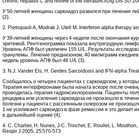
chronic hepatitis C and review of the literature.//Dig Dis Sci 2
У 50-летней женщины саркоидоз развился при лечения л
(2).
2. Pietropaoli A, Modrak J, Utell M. Interferon-alpha therapy 
У 39-летней женщины через 4 недели после окончания кур
эритемой. Рентгенограмма показала внутригрудную лимфа
Уровень АПФ был увеличен 155 U/L. Результаты исследов
гранулемы. Лечение преднизоном, 40 милиграмм ежедневн
недель уровень АПФ был 46 U/L (3).
3. N.J. Vander Els, H. Gerdes Sarcoidosis and IFN-alpha Trea
Сообщалось о четырех пациентах с саркоидозом, у которых 
Терапия интерферонами была начата вскоре после очевидн
проводилась терапия гидроксихлорохином. Пациенты получ
рецидива или усиления саркоидоза не произошло в течени
болезни у пациента с рассеянным склерозом не произошл
1 не усиливают саркоидоз в фазе ремиссии и это делает
в дальнейшей оценке (4).
4. C. Charlier, H. Nunes, J-C. Trinchet, E. Roullet, L. Mouthon
Respir J 2005; 25:570-573