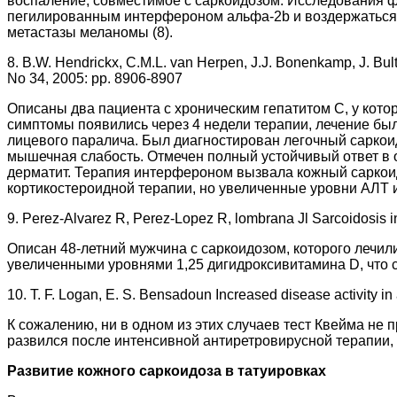
воспаление, совместимое с саркоидозом. Исследования 
пегилированным интерфероном альфа-2b и воздержаться о
метастазы меланомы (8).
8. B.W. Hendrickx, C.M.L. van Herpen, J.J. Bonenkamp, J. Bult
No 34, 2005: pp. 8906-8907
Описаны два пациента с хроническим гепатитом С, у кот
симптомы появились через 4 недели терапии, лечение был
лицевого паралича. Был диагностирован легочный саркои
мышечная слабость. Отмечен полный устойчивый ответ в 
дерматит. Терапия интерфероном вызвала кожный саркоид
кортикостероидной терапии, но увеличенные уровни АЛТ 
9. Perez-Alvarez R, Perez-Lopez R, lombrana Jl Sarcoidosis in t
Описан 48-летний мужчина с саркоидозом, которого лечили
увеличенными уровнями 1,25 дигидроксивитамина D, что 
10. T. F. Logan, E. S. Bensadoun Increased disease activity in 
К сожалению, ни в одном из этих случаев тест Квейма не 
развился после интенсивной антиретровирусной терапии,
Развитие кожного саркоидоза в татуировках