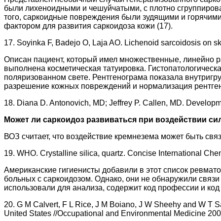
были лихеноидными и чешуйчатыми, с плотно сгруппирова
того, саркоидные повреждения были зудящими и горячими
фактором для развития саркоидоза кожи (17).
17. Soyinka F, Badejo O, Laja AO. Lichenoid sarcoidosis on ski
Описан пациент, который имел множественные, линейно р
выполнена косметическая татуировка. Гистопатологическ
поляризованном свете. Рентгенограма показала внутриг
разрешение кожных повреждений и нормализация рентген
18. Diana D. Antonovich, MD; Jeffrey P. Callen, MD. Developm
Может ли саркоидоз развиваться при воздействии си
ВОЗ считает, что воздействие кремнезема может быть связа
19. WHO. Crystalline silica, quartz. Concise International 
Американские гигиенисты добавили в этот список ревматои
больных с саркоидозом. Однако, они не обнаружили связи
использовали для анализа, содержит код профессии и код
20. G M Calvert, F L Rice, J M Boiano, J W Sheehy and W T San
United States //Occupational and Environmental Medicine 20