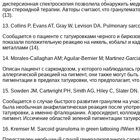
дисперсионная спектроскопия позволила обнаружить медь
при стероидной терапии. Авторы считают, что гранулемат
(13).
13. Collins P, Evans AT, Gray W, Levison DA. Pulmonary sarcoi
Сообщается о пациенте с татуировками черного и бирюзов
показали положительную реакцию на никель, кобальт и ка
металлами (14).
14. Morales-Callaghan AM; Aguilar-Bernier M; Martinez-Garci
Описан пациент с саркоидозом, у которого наблюдалась г
аллергической реакцией на пигмент, они также могут быт
пигментации в пределах татуировки, что предполагает, чт
15. Sowden JM, Cartwright PH, Smith AG, Hiley C, Slater DN. S
Сообщается о случае быстрого развития гранулем на участ
была необычная анафилактическая реакция после употре
татуировки, а именно фталоцианин. Аэросидерит, коллои
пигмент. Иссечение областей зеленой пигментации татуир
16. Kremser M. Sarcoid granuloma in green tattooing //Wien K
Представлен необычный случай генерализованного саркоид