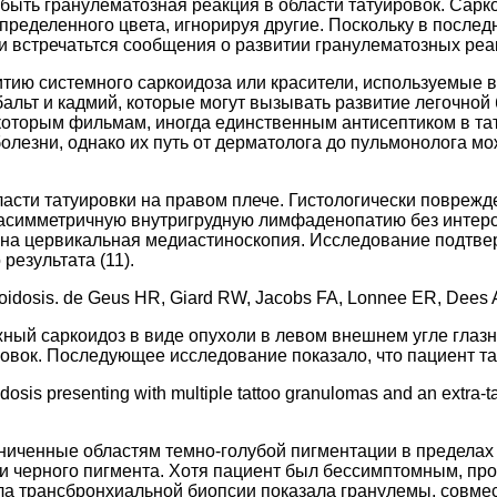
ыть гранулематозная реакция в области татуировок. Сарко
пределенного цвета, игнорируя другие. Поскольку в после
и встречатьтся сообщения о развитии гранулематозных реак
итию системного саркоидоза или красители, используемые 
бальт и кадмий, которые могут вызывать развитие легочной
которым фильмам, иногда единственным антисептиком в тат
болезни, однако их путь от дерматолога до пульмонолога 
асти татуировки на правом плече. Гистологически повреж
асимметричную внутригрудную лимфаденопатию без интерсти
ена цервикальная медиастиноскопия. Исследование подтве
результата (11).
sarcoidosis. de Geus HR, Giard RW, Jacobs FA, Lonnee ER, Dees
жный саркоидоз в виде опухоли в левом внешнем угле глаз
овок. Последующее исследование показало, что пациент та
sis presenting with multiple tattoo granulomas and an extra-t
ниченные областям темно-голубой пигментации в пределах
 и черного пигмента. Хотя пациент был бессимптомным, пр
ала трансбронхиальной биопсии показала гранулемы, совме