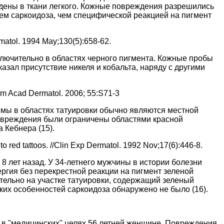
йдены в ткани легкого. Кожные повреждения разрешились
ием саркоидоза, чем специфической реакцией на пигмент
rmatol. 1994 May;130(5):658-62.
ключительно в областях черного пигмента. Кожные пробы
азал присутствие никеля и кобальта, наряду с другими
 Am Acad Dermatol. 2006; 55:S71-3
лемы в областях татуировки обычно являются местной
 повреждения были ограничены областями красной
 Кебнера (15).
o red tattoos. //Clin Exp Dermatol. 1992 Nov;17(6):446-8.
8 лет назад. У 34-летнего мужчины в истории болезни
гия без перекрестной реакции на пигмент зеленой
тельно на участке татуировки, содержащий зеленый
ких особенностей саркоидоза обнаружено не было (16).
в ''медицинских'' целях 56 летней женщине. Повреждения