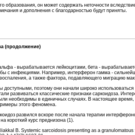
ого образования, он может содержать неточности вследств
мечания и дополнения с благодарностью будут приняты.
за (продолжение)
альфа - вырабатывается лейкоцитами, бета - вырабатывае
бы с инфекциями. Например, интерферон гамма - сильнейш
в воспаления, а также фактора, подавляющего миграцию ма
 доступными, поэтому они начали широко использоваться п
тали развиваться классические признаки саркоидоза. Интер
ыли необходимы в единичных случаях. В настоящее время,
римеры этого феномена.
ркоидоз развился вскоре после начала терапии интерферо
на короткий курс преднизона (1).
kal B. Systemic sarcoidosis presenting as a granulomatous tat