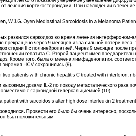
функции легкого показали умеренное уменьшение диффузи
т лечения кортикостероидами. При наблюдении в течение 
en, W.J.G. Oyen Mediastinal Sarcoidosis in a Melanoma Patient T
орых развился саркоидоз во время лечения интерфероном-а
о прекращено через 9 месяцев из-за сильной потери веса, 
доз стадии II с полинейропатией. Через 9 месяцев после 
отношении гепатита С. Второй пациент имел предварительн
оз. Кроме того, была отмечена лимфаденопатия, соответст
и виремия HCV сохранились (9).
wo patients with chronic hepatitis C treated with interferon, ri
 высокими дозами IL-2 по поводу метастатического рака по
совместимо с саркоидной гиперкальциемией (10).
a patient with sarcoidosis after high dose interleukin 2 treatme
проводился. Провести его было бы очень интересно, поскол
 он был положительным.