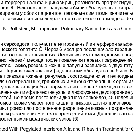
х интерферон-альфа и рибавирин, развиласть прогрессирущ
mmol/L. Неказеозные гранулемы были обнаружены при тран
ирином у обоих пациентов, легочные симптомы значительн
 с возникновением индолентного легочного саркоидоза de n
ali, K. Rothstein, M. Lippmann. Pulmonary Sarcoidosis as a Compl
 саркоидоза, получал пегилированный интерферон альфа-2
ческого гепатита C. Через 6 месяцев после начала терапи
ти головы и конечностях. Легочных симптомов, кроме прод
ннис. Через 4 месяца после появления первых повреждени
октях. Также, розовые кожные папулы развились в двух та
овы. Периферической лимфаденопатии обнаружно не было. 
ов показала кожные гранулемы, состоящие их эпителиоидных
 бактериальных, грибковых и микобактериальных организ
й уровень кальция был нормальным. Через 7 месяцев после 
ченные лимфатические узлы и диффузные двусторонние узе
тей. Во время постановки диагноза саркоидоз, 48-недельн
омов, кроме умеренного кашля и никаких других признаков
ии, произошло постепенное разрешение кожных повреждени
ным разрешением всех повреждений кожи. Дополнительная 
остенных лимфатических узлов (6).
ed With Pegylated Interferon Alfa and Ribavirin Treatment for 