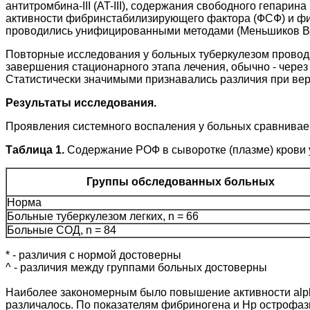
антитромбина-III (AT-III), содержания свободного гепарин
активности фибринстабилизирующего фактора (ФСФ) и фиб
проводились унифицированными методами (Меньшиков В.В
Повторные исследования у больных туберкулезом проводи
завершения стационарного этапа лечения, обычно - через 
Статистически значимыми признавались различия при веро
Результаты исследования.
Проявления системного воспаления у больных сравниваем
Таблица 1.
Содержание РОФ в сыворотке (плазме) крови 
Группы обследованных больных
Норма
Больные туберкулезом легких, n = 66
Больные СОД, n = 84
* - различия с нормой достоверны
^ - различия между группами больных достоверны
Наиболее закономерным было повышение активности alpha1
различалось. По показателям фибриногена и Hp острофазн