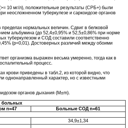
>= 10 мг/л), положительные результаты (СРБ+) были
при неосложненном туберкулезе и саркоидозе органов
 пределах нормальных величин. Сдвиг в белковой
ием альбумина (до 52,4±0,95% и 52,5±0,86% при норме
ных туберкулезом и СОД составили соответственно
0,45% (p<0,01). Достоверных различий между обоими
вет организма выражен весьма умеренно, тогда как в
воспалительный процесс.
 крови приведены в табл.2, из которой видно, что
ли однонаправленный характер, но с известными
оидозом органов дыхания (M±m).
х больных
ом n=47
Больные СОД n=61
34,9±1,34