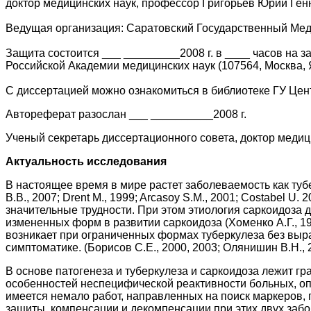
доктор медицинских наук, профессор Григорьев Юрий Ген
Ведущая организация: Саратовский Государственный Мед
Защита состоится ___ _________2008 г. в ____ часов на 
Российской Академии медицинских наук (107564, Москва, Я
С диссертацией можно ознакомиться в библиотеке ГУ Це
Автореферат разослан ___ __________2008 г.
Ученый секретарь диссертационного совета, доктор медиц
Актуальность исследования
В настоящее время в мире растет заболеваемость как тубе
В.В., 2007; Drent M., 1999; Arcasoy S.M., 2001; Costabel
значительные трудности. При этом этиология саркоидоза 
измененных форм в развитии саркоидоза (Хоменко А.Г., 1999
возникает при ограниченных формах туберкулеза без выр
симптоматике. (Борисов С.Е., 2000, 2003; Олянишин В.Н., 2
В основе патогенеза и туберкулеза и саркоидоза лежит гр
особенностей неспецифической реактивности больных, оп
имеется немало работ, направленных на поиск маркеров, 
защиты, компенсации и декомпенсации при этих двух заб