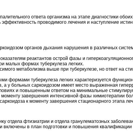
палительного ответа организма на этапе диагностики обои
ть эффективность проводимого лечения и наступление исти
ркоидозом органов дыхания нарушения в различных систем
оказателям реактантов острой фазы и гиперкоагуляционног
ри малых формах туберкулеза легких.
симого метаболизма выше при туберкулезе, но ответ на ст
ыми формами туберкулеза легких характеризуется функцио
в, а у больных саркоидозом имеет место выраженная гипе
словиях и повышенным ответом на минимальные стимулиру
к моменту завершения интенсивной фазы химиотерапии бол
 саркоидоза к моменту завершения стационарного этапа ле
ику отдела фтизиатрии и отдела гранулематозных заболе
 и включены в план подготовки и повышения квалификации