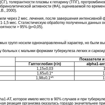
а (СГ), толерантности плазмы к гепарину (ТПГ), протромбин
ринолитической активности (ФА), оцениваемой по времени
., 2000).
ли через 2 мес. лечения, после завершения интенсивной ф
1-1,5 мес. Статистическую обработку полученных данных ос
ятности > 95% (p<0,05).
ых групп носили однонаправленный характер, но были выра
у больных с малыми формами туберкулеза легких и саркои
Показатели 
Гаптоглобин (г/л)
alpha1-ан
1,15±0,03
1,65±0,1*
1
1,98±0,1*^
1
-АТ, которое имело место в 90% случаев и при туберкулез
ая реакция организма оказалась гораздо значительнее при 