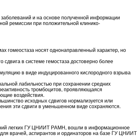
х заболеваний и на основе полученной информации
нной ремиссии при положительной клинико-
ах гомеостаза носят однонаправленный характер, но
о сдвига в системе гемостаза достоверно более
имуляцию в виде индуцированного кислородного взрыва
нальной лабильностью при сохранении средних
рреактивность тромбоцитов, проявляющаяся
ющие воздействия.
ьшинство исходных сдвигов нормализуется или
чения эти сдвиги в уменьшенном виде сохраняются.
ваний легких ГУ ЦНИИТ РАМН, вошли в информационное
 для врачей, аспирантов и ординаторов на базе ГУ ЦНИИТ