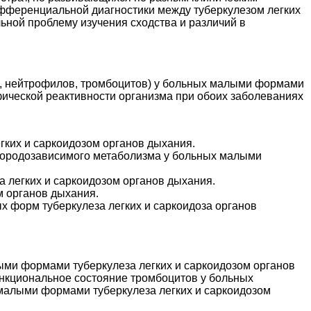
ифференциальной диагностики между туберкулезом легких
ьной проблему изучения сходства и различий в
в, нейтрофилов, тромбоцитов) у больных малыми формами
фической реактивности организма при обоих заболеваниях
гких и саркоидозом органов дыхания.
слородозависимого метаболизма у больных малыми
а легких и саркоидозом органов дыхания.
м органов дыхания.
х форм туберкулеза легких и саркоидоза органов
ми формами туберкулеза легких и саркоидозом органов
нкциональное состояние тромбоцитов у больных
малыми формами туберкулеза легких и саркоидозом