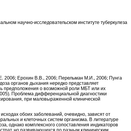
ральном научно-исследовательском институте туберкулеза
 2006; Ерохин В.В., 2006; Перельман М.И., 2006; Пунга
коидоза органов дыхания нередко представляет
ись предположения о возможной роли МБТ или их
l., 2005). Проблема дифференциальной диагностики
ссирования, при маловыраженной клинической
 исходах обоих заболеваний, очевидно, зависят от
альных и клеточных систем организма. В литературе
доза, однако комплексного сопоставления индикаторов
страт, но развивающихся по разным клиническим