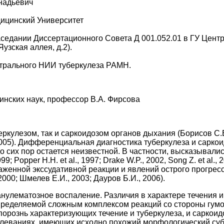
надьевич
ицинский Университет
заседании Диссертационного Совета Д 001.052.01 в ГУ Цент
узская аллея, д.2).
нтрального НИИ туберкулеза РАМН.
инских наук, профессор В.А. Фирсова
ркулезом, так и саркоидозом органов дыхания (Борисов С.Е.
 U. 2005). Дифференциальная диагностика туберкулеза и сар
до сих пор остается неизвестной. В частности, высказывал
; Popper H.H. et al., 1997; Drake W.P., 2002, Song Z. et a
аженной экссудативной реакции и явлений острого прогре
000; Шмелев Е.И., 2003; Дауров Б.И., 2006).
анулематозное воспаление. Различия в характере течения и
ределяемой сложным комплексом реакций со стороны гумор
порознь характеризующих течение и туберкулеза, и саркои
олеваниях, имеющих исходно похожий морфологический суб