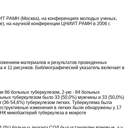
ИИТ РАМН (Москва), на конференциях молодых ученых,
ге), на научной конференции ЦНИИТ РАМН в 2006 г.
изложением материалов и результатов проведенных
а и 11 рисунков. Библиографический указатель включает в
 66 больных туберкулезом, 2-ую - 84 больных
ных туберкулезом было 33 (50,0%) мужчины и 33 (50,0%)
 (36-54,6%) туберкулезом легких. Туберкулема была
Деструктивные изменения в легких были обнаружены у 17
ДНК микобактерий туберкулеза в мокроте
44,0%) больных диагноз СОД был установлен впервые, а у