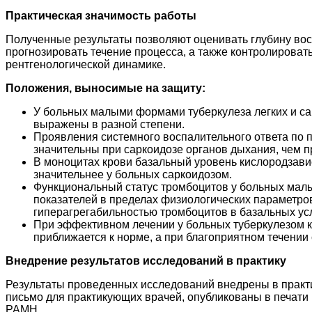
Практическая значимость работы
Полученные результаты позволяют оценивать глубину вос
прогнозировать течение процесса, а также контролирова
рентгенологической динамике.
Положения, выносимые на защиту:
У больных малыми формами туберкулеза легких и са
выражены в разной степени.
Проявления системного воспалительного ответа по п
значительны при саркоидозе органов дыхания, чем п
В моноцитах крови базальный уровень кислородзави
значительнее у больных саркоидозом.
Функциональный статус тромбоцитов у больных мал
показателей в пределах физиологических параметро
гиперагрегабильностью тромбоцитов в базальных у
При эффективном лечении у больных туберкулезом 
приближается к норме, а при благоприятном течении
Внедрение результатов исследований в практику
Результаты проведенных исследований внедрены в практ
письмо для практикующих врачей, опубликованы в печати
РАМН.