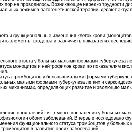
их пор не проводилось. Возникающие нередко трудности д
мальных режимов патогенетической терапии, делают актуал
вета и функциональные изменения клеток крови (моноцито
вить элементы сходства и различия в показателях неспеци
тельного ответа у больных малыми формами туберкулеза ле
статуса моноцитов и нейтрофилов крови по показателям ки
ния.
статуса тромбоцитов у больных малыми формами туберкулез
 больных малыми формами туберкулеза легких и саркоидозо
еских механизмах, определяющих развитие и эволюцию малы
вление проявлений системного воспаления у больных малы
тофизиологии обоих заболеваний. Впервые исследовано фу
менения функционального статуса тромбоцитов у больных 
тромбоцитов в развитие обоих заболеваний.