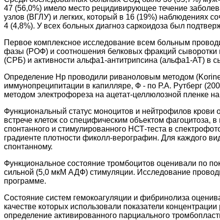
47 (56,0%) имело место рецидивирующее течение заболе
узлов (ВГЛУ) и легких, который в 16 (19%) наблюдениях с
4 (4,8%). У всех больных диагноз саркоидоза был подтве
Первое комплексное исследование всем больным проводил
фазы (РОФ) и соотношения белковых фракций сыворотки к
(СРБ) и активности aльфа1-антитрипсина (aльфа1-АТ) в с
Определение Нр проводили риваноловым методом (Korinek,
иммунопреципитации в капилляре, Ф - по Р.А. Рутберг (20
методом электрофореза на ацетат-целлюлозной пленке на а
Функциональный статус моноцитов и нейтрофилов крови 
встрече клеток со специфическим объектом фагоцитоза, в
спонтанного и стимулированного НСТ-теста в спектрофот
градиенте плотности фиколл-верографин. Для каждого вид
спонтанному.
Функциональное состояние тромбоцитов оценивали по пока
сильной (5,0 мкМ АДФ) стимуляции. Исследование проводи
программе.
Состояние систем гемокоагуляции и фибринолиза оценива
качестве которых использовали показатели концентраци
определение активированного парциального тромбопласт