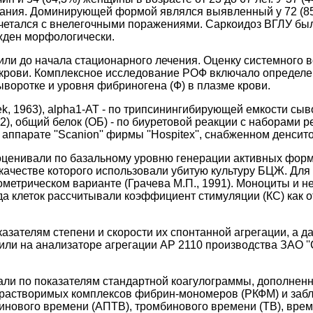
вания. Доминирующей формой являлся выявленный у 72 (85
очетался с внелегочными поражениями. Саркоидоз ВГЛУ был д
ржден морфологически.
и до начала стационарного лечения. Оценку системного в
рови. Комплексное исследование РОФ включало определени
ыворотке и уровня фибриногена (Ф) в плазме крови.
 1963), alpha1-АТ - по трипсинингибирующей емкости сывор
02), общий белок (ОБ) - по биуретовой реакции с наборами
ппарате ''Scanion'' фирмы ''Hospitex'', снабженном денсит
оценивали по базальному уровню генерации активных форм
 качестве которого использовали убитую культуру БЦЖ. Для
ометрическом варианте (Грачева М.П., 1991). Моноциты и
а клеток рассчитывали коэффициент стимуляции (КС) как о
зателям степени и скорости их спонтанной агрегации, а да
ли на анализаторе агрегации AP 2110 производства ЗАО ''С
ли по показателям стандартной коагулограммы, дополненн
и растворимых комплексов фибрин-мономеров (РКФМ) и заб
инового времени (АПТВ), тромбинового времени (ТВ), вре