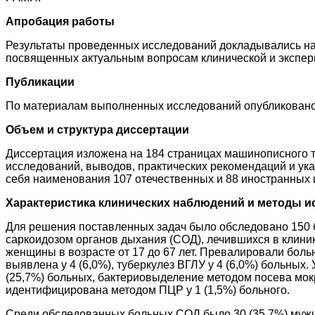
Апробация работы
Результаты проведенных исследований докладывались на
посвященных актуальным вопросам клинической и экспери
Публикации
По материалам выполненных исследований опубликовано 
Объем и структура диссертации
Диссертация изложена на 184 страницах машинописного те
исследований, выводов, практических рекомендаций и ука
себя наименования 107 отечественных и 88 иностранных 
Характеристика клинических наблюдений и методы и
Для решения поставленных задач было обследовано 150 бо
саркоидозом органов дыхания (СОД), лечившихся в клини
женщины в возрасте от 17 до 67 лет. Превалировали бол
выявлена у 4 (6,0%), туберкулез ВГЛУ у 4 (6,0%) больны
(25,7%) больных, бактериовыделение методом посева мокр
идентифицирована методом ПЦР у 1 (1,5%) больного.
Среди обследованных больных СОД было 30 (35,7%) мужчин