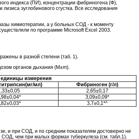
ового индекса (ПИ), концентрации фибриногена (Ф),
 лизиса эуглобинового сгустка. Все исследования
азы химиотерапии, а у больных СОД - к моменту
уществляли по программе Microsoft Excel 2003.
жены в разной степени (таб. 1).
дозом органов дыхания (M±m).
и единицы измерения
титрипсин(мг/мл)
Фибриноген (г/л)
1,33±0,05
2,65±0,17
,98±0,04*
3,09±0,09*
,82±0,03*
3,7±0,1*^
е, и при СОД, и по средним показателям достоверно не
СОД, чем при малых формах туберкулеза (см. табл.1).