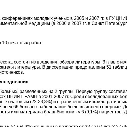
 конференциях молодых ученых в 2005 и 2007 гг. в ГУ ЦН
ментальной медицины (в 2006 и 2007 гг. в Санкт Петербур
10 печатных работ.
кста, состоит из введения, обзора литературы, 3 глав с 
зателя литературы. В диссертации представлены 51 таблиц
источников.
сследования
льных, разделенных на 2 группы. Первую группу составили
ках ЦНИИТ РАМН в 2001-2007 гг. Среди обследованных боль
ьные очаговым (22-33,3%) и ограниченным инфильтративным
х. У всех 66 больных заболевание было выявлено впервые. 
оты или материала браш-биопсии - у 6 (9,1%) пациентов. 
 и 54 (64,3%) женщины в возрасте от 23 до 67 лет. У 37 (