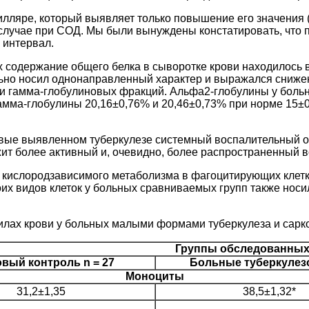
лляре, который выявляет только повышение его значения (
 случае при СОД. Мы были вынуждены констатировать, что 
 интервал.
 содержание общего белка в сыворотке крови находилось в
ьно носил однонаправленный характер и выражался снижен
и гамма-глобулиновых фракций. Альфа2-глобулины у боль
 гамма-глобулины 20,16±0,76% и 20,46±0,73% при норме 15±
рвые выявленном туберкулезе системный воспалительный от
жит более активный и, очевидно, более распространенный 
кислородзависимого метаболизма в фагоцитирующих клетках
их видов клеток у больных сравниваемых групп также носи
илах крови у больных малыми формами туберкулеза и сарк
Группы обследованны
вый контроль n = 27
Больные туберкулез
Моноциты
31,2±1,35
38,5±1,32*