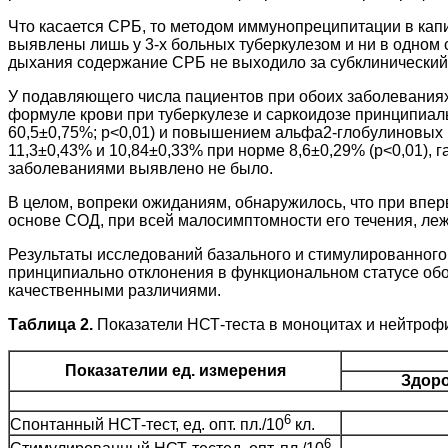
Что касается СРБ, то методом иммунопреципитации в капи
выявлены лишь у 3-х больных туберкулезом и ни в одном
дыхания содержание СРБ не выходило за субклинический
У подавляющего числа пациентов при обоих заболеваниях
формуле крови при туберкулезе и саркоидозе принципиал
60,5±0,75%; p<0,01) и повышением альфа2-глобулиновых 
11,3±0,43% и 10,84±0,33% при норме 8,6±0,29% (p<0,01),
заболеваниями выявлено не было.
В целом, вопреки ожиданиям, обнаружилось, что при впе
основе СОД, при всей малосимптомности его течения, ле
Результаты исследований базального и стимулированного 
принципиально отклонения в функциональном статусе обо
качественными различиями.
Таблица 2.
Показатели НСТ-теста в моноцитах и нейтроф
Показателии ед. измерения
Здоро
6
Спонтанный НСТ-тест, ед. опт. пл./10
кл.
6