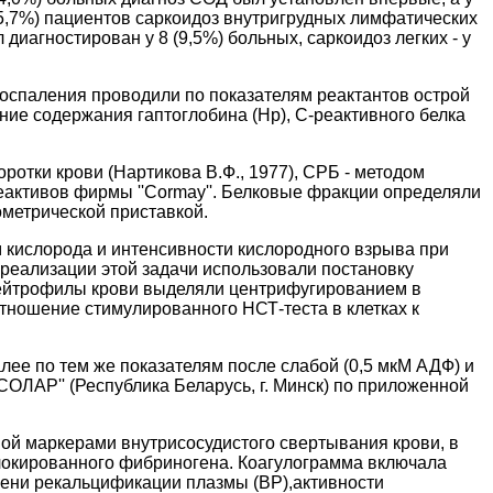
,7%) пациентов саркоидоз внутригрудных лимфатических
иагностирован у 8 (9,5%) больных, саркоидоз легких - у
оспаления проводили по показателям реактантов острой
е содержания гаптоглобина (Hp), С-реактивного белка
отки крови (Нартикова В.Ф., 1977), СРБ - методом
 реактивов фирмы ''Cormay''. Белковые фракции определяли
ометрической приставкой.
 кислорода и интенсивности кислородного взрыва при
 реализации этой задачи использовали постановку
 нейтрофилы крови выделяли центрифугированием в
тношение стимулированного НСТ-теста в клетках к
лее по тем же показателям после слабой (0,5 мкМ АДФ) и
ОЛАР'' (Республика Беларусь, г. Минск) по приложенной
ой маркерами внутрисосудистого свертывания крови, в
локированного фибриногена. Коагулограмма включала
мени рекальцификации плазмы (ВР),активности