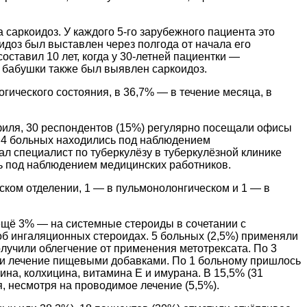
саркоидоз. У каждого 5-го зарубежного пациента это
идоз был выставлен через полгода от начала его
оставил 10 лет, когда у 30-летней пациентки —
и бабушки также был выявлен саркоидоз.
гического состояния, в 36,7% — в течение месяца, в
иля, 30 респондентов (15%) регулярно посещали офисы
о 4 больных находились под наблюдением
л специалист по туберкулёзу в туберкулёзной клинике
сь под наблюдением медицинских работников.
ком отделении, 1 — в пульмонолонгическом и 1 — в
 ещё 3% — на системные стероиды в сочетании с
б ингаляционных стероидах. 5 больных (2,5%) применяли
лучили облегчение от применения метотрексата. По 3
ли лечение пищевыми добавками. По 1 больному пришлось
а, колхицина, витамина Е и имурана. В 15,5% (31
, несмотря на проводимое лечение (5,5%).