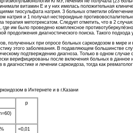
фтизиопульмонологии КГМУ, лечения не получала (23 больн
ринимали витамин Е и у них имелась положительная клинич
иями тиосульфата натрия. 3 больных отметили облегчение п
ом натрия и 1 получал нестероидные противовоспалительн
ла терапия метотрексатом. Следует отметить, что в 2 случ
 где им было проведено комплексное противотуберкулёзно
ой продолжения диагностического поиска. Такого подхода 
ов, полученных при опросе больных саркоидозом в мире и 
стику этого заболевания. В подавляющем большинстве слу
гическому подтверждению диагноза. Только в одном случае
ически верифицированы после включения больных в данное
в диагностике и лечении саркоидоза, тогда как ревматолог
коидозом в Интернете и в г.Казани
p
n=60)
7%
<0,01