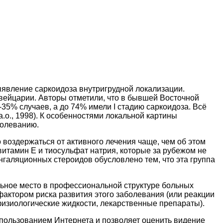
явление саркоидоза внутригрудной локализации.
вейцарии. Авторы отметили, что в бывшей Восточной
5% случаев, а до 74% имели I стадию саркоидоза. Всё
a.o., 1998). К особенностями локальной картины
болеванию.
оздержаться от активного лечения чаще, чем об этом
итамин Е и тиосульфат натрия, которые за рубежом не
нгаляционных стероидов обусловлено тем, что эта группа
ельное место в профессиональной структуре больных
фактором риска развития этого заболевания (или реакции
изиологические жидкости, лекарственные препараты).
использованием Интернета и позволяет оценить видение