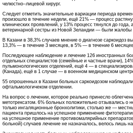
челюстно–лицевой хирург.
Следует отметить значительные вариации периода времени
произошло в течение недели, ещё 21% — процесс растянул
клинических проявлений, у 13% процесс тянулся до года, 
ветеринарной сестры из Новой Зеландии — были жалобы с
В Казани в 38,3% случаев мнение о диагнозе саркоидоз в
13,3% — в течение 3 месяцев, в 5% — в течение 6 месяцев
Последующее наблюдение и лечение 126 иностранных бол
отдельных специалистов (семейные и частные врачи), 14
пульмонологических отделений, ещё 4 — в специализирова
(Канада), ещё в 1 случае — в военном медицинском центр
55 опрошенных в Казани больных саркоидозом наблюдалис
офтальмологичеком отделении.
На вопрос о лечении, которое реально принесло облегче
метотрексатом. 6% больных положительно отзывались о н
только ингаляционные бронхолитики, столько же — местны
пациента пришлось на успешное применение фитотерапии
на успешное применение противомалярийных препаратов, 
больной) случаев лечение не назначалось, велось лишь н