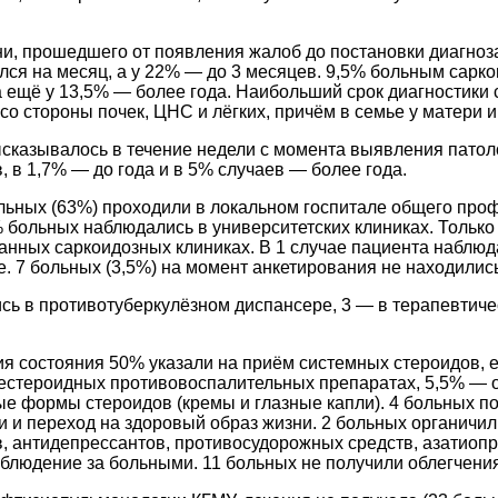
, прошедшего от появления жалоб до постановки диагноза 
ся на месяц, а у 22% — до 3 месяцев. 9,5% больным сарко
а ещё у 13,5% — более года. Наибольший срок диагностики с
о стороны почек, ЦНС и лёгких, причём в семье у матери 
ысказывалось в течение недели с момента выявления патоло
, в 1,7% — до года и в 5% случаев — более года.
ьных (63%) проходили в локальном госпитале общего проф
% больных наблюдались в университетских клиниках. Тольк
нных саркоидозных клиниках. В 1 случае пациента наблюда
е. 7 больных (3,5%) на момент анкетирования не находили
ь в противотуберкулёзном диспансере, 3 — в терапевтичес
ния состояния 50% указали на приём системных стероидов,
естероидных противовоспалительных препаратах, 5,5% — о
е формы стероидов (кремы и глазные капли). 4 больных по
 и переход на здоровый образ жизни. 2 больных органичи
антидепрессантов, противосудорожных средств, азатиоприн
аблюдение за больными. 11 больных не получили облегчения