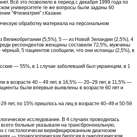
т. Всё это позволило в период с декабря 1999 года по
нском университете те же вопросы были заданы 60
нии “Фтизиатрия” г.Казани.
ическую обработку материала на персональном
з Великобритании (5,5%), 5 — из Новой Зеландии (2,5%), 4
и. Среди респондентов женщины составили 72,5%, мужчины
 чёрный, 5 пациентов сообщили, что они испанцы (2,5%), в
сские — 55%, в 1 случае заболевший был украинцем, в 1
 в возрасте 40 – 49 лет, в 16,5% — 20–29 лет, в 11,5% —
 пациенты были впервые выявлены в возрасте 60 лет и
29 лет, по 15% пришлось на лиц в возрасте 40–49 и 50-59
ологическое исследование. В 4 случаях проводилась
е всего больные указывали на трансбронхиальную,
ных с гистологически верифицированным диагнозом
учаях — торакоскопическая биопсия в онкологическом