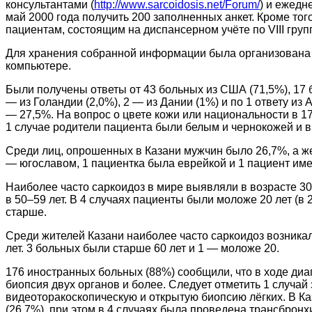
консультантами (
http://www.sarcoidosis.net/Forum/
)
и ежедне
май 2000 года получить 200 заполненных анкет. Кроме то
пациентам, состоящим на диспансерном учёте по VIII гру
Для хранения собранной информации была организована с
компьютере.
Были получены ответы от 43 больных из США (71,5%), 17 б
— из Голандии (2,0%), 2 — из Дании (1%) и по 1 ответу 
— 27,5%. На вопрос о цвете кожи или национальности в 17
1 случае родители пациента были белым и чернокожей и в
Среди лиц, опрошенных в Казани мужчин было 26,7%, а ж
— югославом, 1 пациентка была еврейкой и 1 пациент им
Наиболее часто саркоидоз в мире выявляли в возрасте 30–
в 50–59 лет. В 4 случаях пациенты были моложе 20 лет (в
старше.
Среди жителей Казани наиболее часто саркоидоз возникал 
лет. 3 больных были старше 60 лет и 1 — моложе 20.
176 иностранных больных (88%) сообщили, что в ходе диа
биопсия двух органов и более. Следует отметить 1 случа
видеоторакоскопическую и открытую биопсию лёгких. В К
(26,7%), при этом в 4 случаях была проведена трансброн