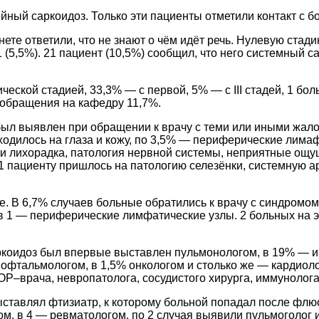
мейный саркоидоз. Только эти пациенты отметили контакт с
е ответили, что не знают о чём идёт речь. Нулевую стадию о
11 (5,5%). 21 пациент (10,5%) сообщил, что него системный 
ческой стадией, 33,3% — с первой, 5% — с III стадей, 1 бо
 обращения на кафедру 11,7%.
был выявлен при обращении к врачу с теми или иными жал
иходилось на глаза и кожу, по 3,5% — периферические лима
ли лихорадка, патология нервной системы, неприятные ощу
 1 пациенту пришлось на патологию селезёнки, системную 
ие. В 6,7% случаев больные обратились к врачу с синдром
 в 1 — периферические лимфатические узлы. 2 больных на 
аркоидоз был впервые выставлен пульмонологом, в 19% — 
офтальмологом, в 1,5% онкологом и столько же — кардиоло
ОР–врача, невропатолога, сосудистого хирурга, иммунолога
выставлял фтизиатр, к которому больной попадал после фл
м, в 4 — ревматологом, по 2 случая выявили пульмоголог и