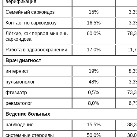
верификация
Семейный саркоидоз
15%
3,3
Контакт по саркоидозу
16,5%
3,3
Лёгкие, как первая мишень
60,0%
78,
саркоидоза
Работа в здравоохранении
17,0%
11,
Врач диагност
интернист
19%
8,3
пульмонолог
48%
3,3
фтизиатр
0,5%
73,
ревматолог
8,0%
6,7
Ведение больных
наблюдение
15,5%
38,
системные стероиды
50,0%
30,