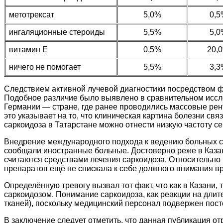
метотрексат
5,0%
0,5
ингаляционные стероиды
5,5%
5,0
витамин Е
0,5%
20,
ничего не помогает
5,5%
3,3
Следствием активной лучевой диагностики посредством 
Подобное различие было выявлено в сравнительном иссл
Германии — стране, где ранее проводились массовые рент
это указывает на то, что клиническая картина болезни св
саркоидоза в Татарстане можно отнести низкую частоту се
Внедрение международного подхода к ведению больных са
сообщали иностранные больные. Достоверно реже в Казан
считаются средствами лечения саркоидоза. Относительно р
препаратов ещё не снискала к себе должного внимания в
Определённую тревогу вызвал тот факт, что как в Казани
саркоидозом. Понимание саркоидоза, как реакции на длит
тканей), поскольку медицинский персонал подвержен пос
В заключение следует отметить, что данная публикация о