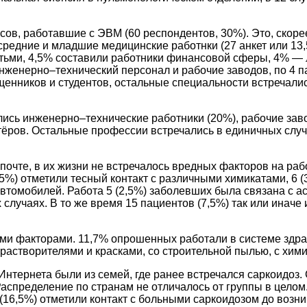
сов, работавшие с ЭВМ (60 респондентов, 30%). Это, скор
редние и младшие медицинские работнки (27 анкет или 13,5
ьми, 4,5% составили работники финансовой сферы, 4% — л
инженерно–технический персонал и рабочие заводов, по 4 
нников и студентов, остальные специальности встречалис
лись инженерно–технические работники (20%), рабочие зав
хтёров. Остальные профессии встречались в единичных случ
почте, в их жизни не встречалось вредных факторов на раб
5%) отметили тесный контакт с различными химикатами, 6 (
втомобилей. Работа 5 (2,5%) заболевших была связана с а
 случаях. В то же время 15 пациентов (7,5%) так или ина
ными факторами. 11,7% опрошенных работали в системе здр
растворителями и красками, со строительной пылью, с хим
Интернета были из семей, где ранее встречался саркоидоз
Распределение по странам не отличалось от группы в цело
 (16,5%) отметили контакт с больными саркоидозом до возн