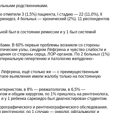
 больными родственниками.
тметили 3 (1,5%) пациента, I стадию — 22 (11,0%), II
саркоидоз, 4 больных — хронический (2%). 11 респондентов
льной был в состоянии ремиссии и у 1 был системнй
обами. В 60% первые проблемы возникли со стороны
фтические узлы, синдром Лёфгрена и чувство слабости и
щения со стороны серца, ЛОР-органов. По 2 больных (1%)
артериальную гипертению и патологию желудочно–
ом Лёфгрена, ещё столько же — с преимущественным
этапе выявления имели жалобу только на постоянную
интернистом, в 8% — ревматологом, в 6,5% —
гом и общим хирургом, по 1% пришлось на рентгенолога,
 и у 1 ребенка саркоидоз был диагностирован студентом.
юорографического и рентгенографического обследования.
 рентгенолог, по 1 случаю — онколог, офтальмолог и