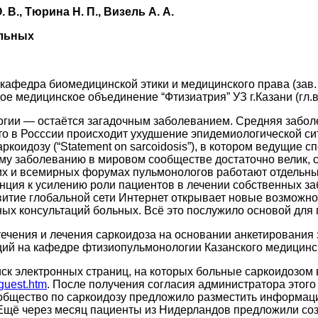
 В., Тюрина Н. П., Визель А. А.
ольных
 кафедра биомедицинской этики и медицинского права (зав
е медицинское объединение “Фтизиатрия” УЗ г.Казани (гл.
гии — остаётся загадочным заболеванием. Средняя заболе
то в Росссии происходит ухудшение эпидемиологической ситу
коидозу (“Statement on sarcoidosis”), в котором ведущие 
этому заболеванию в мировом сообществе достаточно велик,
их и всемирных форумах пульмонологов работают отдельны
енция к усилению роли пациентов в лечении собственных з
витие глобальной сети Интернет открывает новые возможно
чных консультаций больных. Всё это послужило основой для
ечения и лечения саркоидоза на основании анкетирования 
аций на кафедре фтизиопульмонологии Казанского медицинс
ск электронных страниц, на которых больные саркоидозом 
guest.htm
. После получения согласия администратора этого
 общество по саркоидозу предложило разместить информаци
 Ещё через месяц пациенты из Нидерландов предложили созд