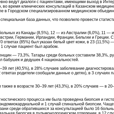
вно ведут диалоги с пациентами, имеющими выход в Интерне
го, во время клинических консультаций в Казанском медици
ппе в Городском специализированном медицинском объедине
пециальная база данных, что позволило провести статист
ольных из Канады (8,5%), 12 — из Австралии (6,0%), 11 — и
из Австрии, Германии, Ирландии, Франции, Бельгии и Греци
0 ответах (85%) был указан белый цвет кожи, в 23 (11,5%) —
 1 случае пациент был арабом.
енщин — 73,3%. Татары среди больных составили 38,3%, ру
ел бабушек и дедушек 4 национальностей.
39 лет (40,5%), в 28% случаев заболевание диагностировали
 2 ответах родители сообщали данные о детях), в 3 случаях
также в возрасте 30–39 лет (43,3%), в 20% случаев — в 20–
гностического процесса им была проведена биопсия и гист
й эндомиокардиальной и 1 случай спинальной биопсии. Чащ
азани среди обратившихся за консультацией было 16 боль
хиальная биопсия в пульмонологическом отделении, в 12 сл