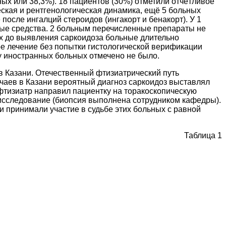
ых или 38,3%). 18 пациентов (30%) отметили отчётливое
еская и рентгенологическая динамика, ещё 5 больных
осле ингалций стероидов (ингакорт и бенакорт). У 1
ые средства. 2 больным перечисленные препараты не
аях до выявления саркоидоза больные длительно
е лечение без попытки гистологической верификации
у иностранных больных отмечено не было.
в Казани. Отечественный фтизиатрический путь
чаев в Казани вероятный диагноз саркоидоз выставлял
 фтизиатр направил пациентку на торакоскопическую
 исследование (биопсия выполнена сотрудником кафедры).
и принимали участие в судьбе этих больных с равной
Таблица 1