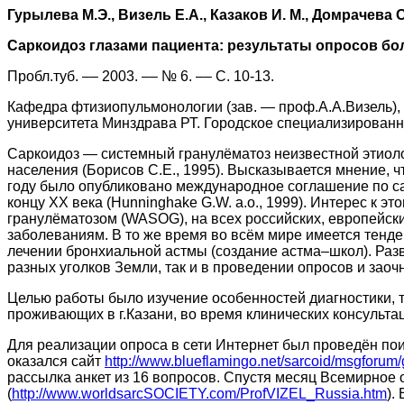
Гурылева М.Э., Визель Е.А., Казаков И. М., Домрачева О.
Саркоидоз глазами пациента: результаты опросов б
Пробл.туб. –– 2003. –– № 6. –– С. 10-13.
Кафедра фтизиопульмонологии (зав. — проф.А.А.Визель),
университета Минздрава РТ. Городское специализированно
Саркоидоз — системный гранулёматоз неизвестной этиоло
населения (Борисов С.Е., 1995). Высказывается мнение, ч
году было опубликовано международное соглашение по сар
концу ХХ века (Hunninghake G.W. a.o., 1999). Интерес к 
гранулёматозом (WASOG), на всех российских, европейск
заболеваниям. В то же время во всём мире имеется тенд
лечении бронхиальной астмы (создание астма–школ). Раз
разных уголков Земли, так и в проведении опросов и зао
Целью работы было изучение особенностей диагностики, т
проживающих в г.Казани, во время клинических консульт
Для реализации опроса в сети Интернет был проведён пои
оказался сайт
http://www.blueflamingo.net/sarcoid/msgforum/
рассылка анкет из 16 вопросов. Спустя месяц Всемирное
(
http://www.worldsarcSOCIETY.com/ProfVIZEL_Russia.htm
).