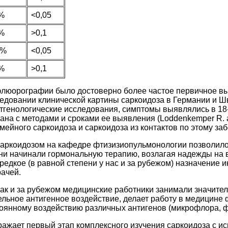
%
<0,05
%
>0,1
0%
<0,05
%
>0,1
флюорографии было достоверно более частое первичное вы
едовании клинической картины саркоидоза в Германии и Ш
генологические исследования, симптомы выявлялись в 18-3
язана с методами и сроками ее выявления (Loddenkemper R. 
мейного саркоидоза и саркоидоза из контактов по этому за
ркоидозом на кафедре фтизизиопульмонологии позволило в
и начинали гормональную терапию, возлагая надежды на в
едкое (в равной степени у нас и за рубежом) назначение и
рачей.
, так и за рубежом медицинские работники занимали значит
ельное антигенное воздействие, делает работу в медицине 
тоянному воздействию различных антигенов (микрофлора, ф
тражает первый этап комплексного изучения саркоидоза с 