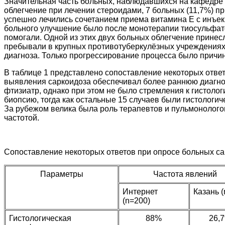
Значительная часть больных, наблюдавшихся на кафедре 
облегчение при лечении стероидами, 7 больных (11,7%) п
успешно лечились сочетанием приема витамина Е с инъекц
больного улучшение было после монотерапии тиосульфат
помогали. Одной из этих двух больных облегчение принес
пребывали в крупных противотуберкулёзных учреждениях,
диагноза. Только прогрессирование процесса было причин
В таблице 1 представлено сопоставление некоторых ответ
выявления саркоидоза обеспечивал более раннюю диагно
фтизиатр, однако при этом не было стремления к гистоло
биопсию, тогда как остальные 15 случаев были гистолог
За рубежом велика была роль терапевтов и пульмонологов 
частотой.
Сопоставление некоторых ответов при опросе больных сар
Параметры
Частота явлений
Интернет
Казань (
(n=200)
Гистологическая
88%
26,