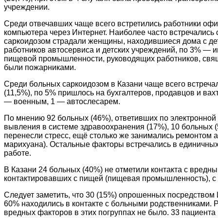
учреждении.
Среди отвечавших чаще всего встретились работники офи
компьютера через Интернет. Наиболее часто встречались с
саркоидозом страдали женщины, находившиеся дома с дет
работников автосервиса и детских учреждений, по 3% — 
пищевой промышленности, руководящих работников, свяще
были пожарниками.
Среди больных саркоидозом в Казани чаще всего встреча
(11,5%), по 5% пришлось на бухгалтеров, продавцов и ва
— военным, 1 — автослесарем.
По мнению 92 больных (46%), ответивших по электронной 
вывления в системе здравоохранения (17%), 10 больных (
перенесли стресс, ещё столько же занимались ремонтом а
марихуана). Остальные факторы встречались в единичных
работе.
В Казани 24 больных (40%) не отметили контакта с вред
контактировавших с пищей (пищевая промышленность), с 
Следует заметить, что 30 (15%) опрошенных посредством 
60% находились в контакте с больными родственниками. 
вредных факторов в этих погруппах не было. 33 пациента