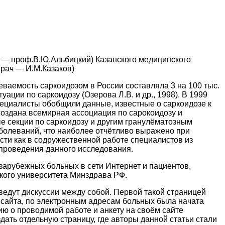
. — проф.В.Ю.Альбицкий) Казанского медицинского
врач — И.М.Казаков)
ваемость саркоидозом в России составляла 3 на 100 тыс.
ации по саркоидозу (Озерова Л.В. и др., 1998). В 1999
специалисты обобщили данные, известные о саркоидозе к
 создана всемирная ассоциация по сарокоидозу и
е секции по саркоидозу и другим гранулёматозным
аболеваний, что наиболее отчётливо выражено при
сти как в содружественной работе специалистов из
 проведения данного исследования.
зарубежных больных в сети Интернет и пациентов,
кого университета Минздрава РФ.
ведут дискуссии между собой. Первой такой страницей
 сайта, по электронным адресам больных была начата
ю о проводимой работе и анкету на своём сайте
ать отдельную страницу, где авторы данной статьи стали