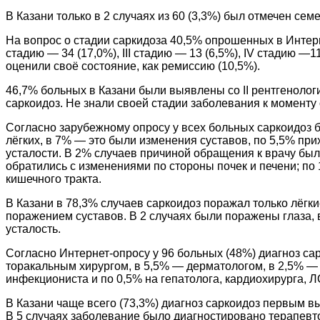
В Казани только в 2 случаях из 60 (3,3%) был отмечен се
На вопрос о стадии саркидоза 40,5% опрошенных в Интернет
cтадию — 34 (17,0%), III cтадию — 13 (6,5%), IV стадию —
оценили своё состояние, как ремиссию (10,5%).
46,7% больных в Казани были выявлены со II рентгенологи
саркоидоз. Не знали своей стадии заболевания к моменту
Согласно зарубежному опросу у всех больных саркоидоз 
лёгких, в 7% — это были изменения суставов, по 5,5% пр
усталости. В 2% случаев причиной обращения к врачу бы
обратились с изменениями по стороны почек и печени; по
кишечного тракта.
В Казани в 78,3% случаев саркоидоз поражал только лёгк
поражением суставов. В 2 случаях были поражены глаза,
усталость.
Согласно Интернет-опросу у 96 больных (48%) диагноз с
торакальным хирургом, в 5,5% — дерматологом, в 2,5% — 
инфекциониста и по 0,5% на гепатолога, кардиохирурга, Л
В Казани чаще всего (73,3%) диагноз саркоидоз первым 
В 5 случаях заболевание было диагностировано терапевто